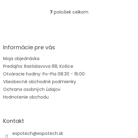
7
položiek celkom
O
v
l
Z
á
á
d
p
a
ä
Informácie pre vás
c
t
i
Moja objednávka
i
e
Predajňa: Rastislavova 88, Košice
e
p
r
Otváracie hodiny: Po-Pia 08:30 - 16:00
v
Všeobecné obchodné podmienky
k
Ochrana osobných údajov
y
v
Hodnotenie obchodu
ý
p
i
s
Kontakt
u
expotech
@
expotech.sk