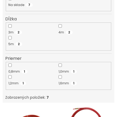
k
Na sklade
7
t
o
Dĺžka
v
3m
2
4m
2
5m
2
Priemer
0,8mm
1
1,0mm
1
1,2mm
1
1,6mm
1
Zobrazených položiek:
7
V
ý
p