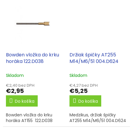
Bowden vložka do krku
Držiak špičky AT255
horáka 122.D038
M14/M6/51 004.D624
Skladom
Skladom
€2,40 bez DPH
€4,27 bez DPH
€2,95
€5,25
Do košíka
Do košíka
Bowden vložka do krku
Medzikus, držiak špičky
horáka AT155 122.D038
AT255 M14/M6/51 004.D624