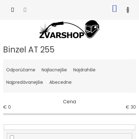
Prejsť
NÁKU
na
obsah
KOŠÍK
Binzel AT 255
R
a
Odporúčame
Najlacnejšie
Najdrahšie
d
e
Najpredávanejšie
Abecedne
n
i
Cena
e
€
0
€
30
p
r
o
d
u