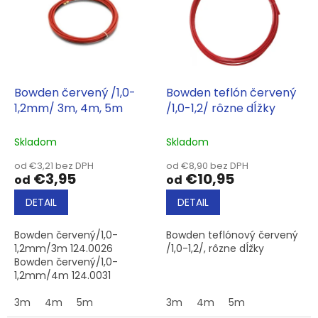
i
s
p
r
o
d
Bowden červený /1,0-
Bowden teflón červený
u
1,2mm/ 3m, 4m, 5m
/1,0-1,2/ rôzne dĺžky
k
t
Skladom
Skladom
o
od €3,21 bez DPH
od €8,90 bez DPH
v
€3,95
€10,95
od
od
DETAIL
DETAIL
Bowden červený/1,0-
Bowden teflónový červený
1,2mm/3m 124.0026
/1,0-1,2/, rôzne dĺžky
Bowden červený/1,0-
1,2mm/4m 124.0031
Bowden...
3m
4m
5m
3m
4m
5m