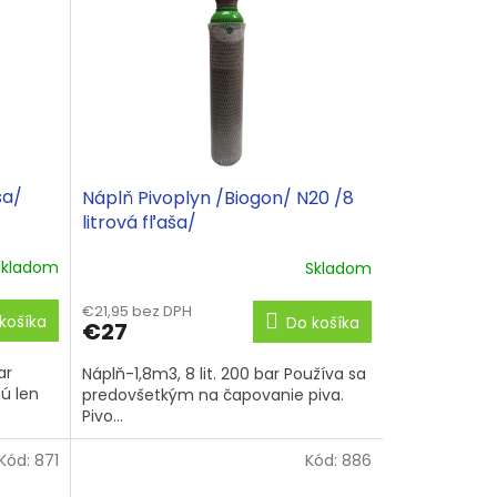
ša/
Náplň Pivoplyn /Biogon/ N20 /8
litrová fľaša/
Skladom
Skladom
€21,95 bez DPH
košíka
Do košíka
€27
ar
Náplň-1,8m3, 8 lit. 200 bar Používa sa
ú len
predovšetkým na čapovanie piva.
Pivo...
Kód:
871
Kód:
886