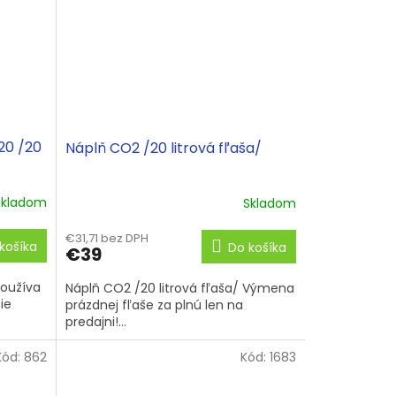
20 /20
Náplň CO2 /20 litrová fľaša/
Skladom
Skladom
€31,71 bez DPH
košíka
Do košíka
€39
Používa
Náplň CO2 /20 litrová fľaša/ Výmena
ie
prázdnej fľaše za plnú len na
predajni!...
Kód:
862
Kód:
1683