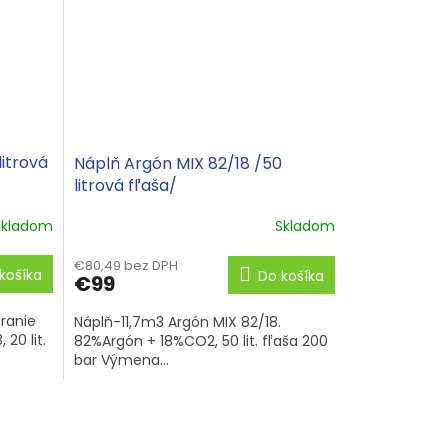
litrová
Náplň Argón MIX 82/18 /50
litrová fľaša/
Skladom
Skladom
€80,49 bez DPH
košíka
Do košíka
€99
ranie
Náplň-11,7m3 Argón MIX 82/18.
20 lit.
82%Argón + 18%CO2, 50 lit. fľaša 200
bar Výmena...