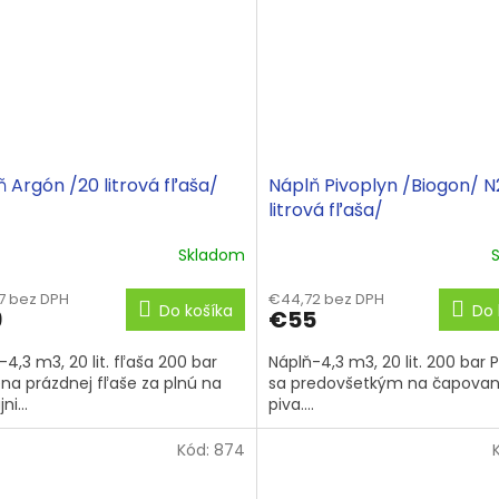
 Argón /20 litrová fľaša/
Náplň Pivoplyn /Biogon/ N
litrová fľaša/
Skladom
7 bez DPH
€44,72 bez DPH
Do košíka
Do 
9
€55
-4,3 m3, 20 lit. fľaša 200 bar
Náplň-4,3 m3, 20 lit. 200 bar 
a prázdnej fľaše za plnú na
sa predovšetkým na čapovan
ni...
piva....
Kód:
874