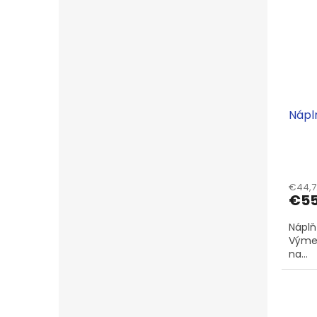
Náplň
€44,7
€5
Náplň-
Výmen
na...