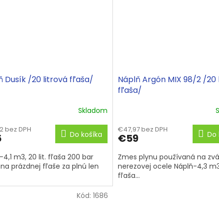
 Dusík /20 litrová fľaša/
Náplň Argón MIX 98/2 /20 
fľaša/
Skladom
2 bez DPH
€47,97 bez DPH
Do košíka
Do 
5
€59
4,1 m3, 20 lit. fľaša 200 bar
Zmes plynu používaná na zvá
a prázdnej fľaše za plnú len
nerezovej ocele Náplň-4,3 m3, 
fľaša...
Kód:
1686