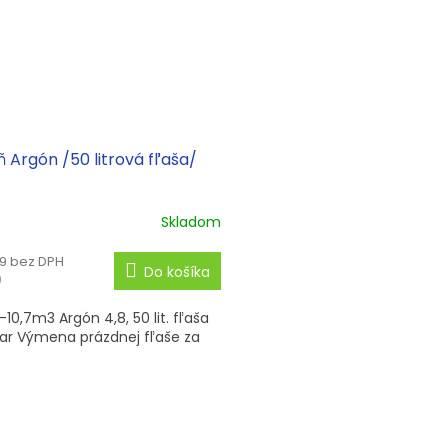
 Argón /50 litrová fľaša/
Skladom
9 bez DPH
Do košíka
9
-10,7m3 Argón 4,8, 50 lit. fľaša
ar Výmena prázdnej fľaše za
O
v
l