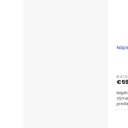
Náplň
€47,9
€5
Náplň
Výmen
predaj