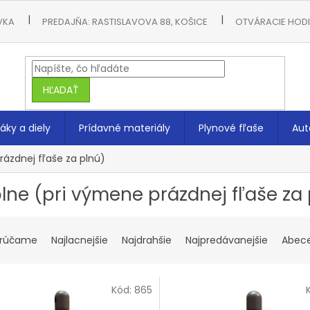
VKA
PREDAJŇA: RASTISLAVOVA 88, KOŠICE
OTVÁRACIE HODIN
HĽADAŤ
áky a diely
Prídavné materiály
Plynové fľaše
Aut
rázdnej fľaše za plnú)
lne (pri výmene prázdnej fľaše za 
rúčame
Najlacnejšie
Najdrahšie
Najpredávanejšie
Abec
Kód:
865