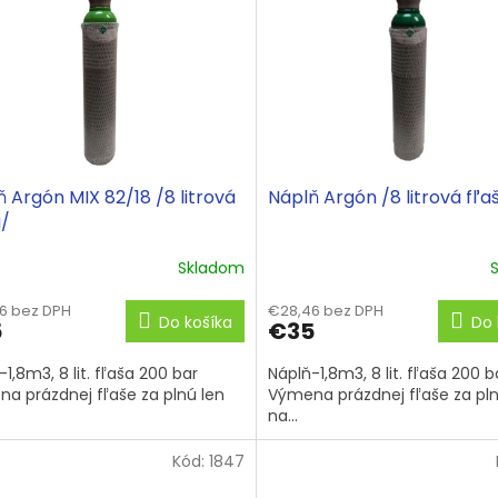
 Argón MIX 82/18 /8 litrová
Náplň Argón /8 litrová fľa
a/
Skladom
6 bez DPH
€28,46 bez DPH
Do košíka
Do 
5
€35
1,8m3, 8 lit. fľaša 200 bar
Náplň-1,8m3, 8 lit. fľaša 200 b
a prázdnej fľaše za plnú len
Výmena prázdnej fľaše za pln
na...
Kód:
1847