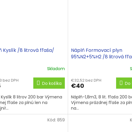
 Kyslík /8 litrová fľaša/
Náplň Formovací plyn
95%N2+5%H2 /8 litrová fľ
Skladom
3 bez DPH
€32,52 bez DPH
Do košíka
Do 
5
€40
 Kyslík 8 litrov 200 bar Výmena
Náplň-1,8m3, 8 lit. fľaša 200 b
nej fľaše za plnú len na
Výmena prázdnej fľaše za pln
ni!...
na...
Kód:
859