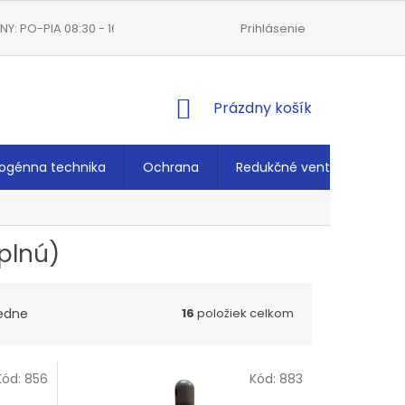
Y: PO-PIA 08:30 - 16:00
VŠEOBECNÉ OBCHODNÉ PODMIENKY
Prihlásenie
NÁKUPNÝ
Prázdny košík
KOŠÍK
ogénna technika
Ochrana
Redukčné ventily
Ché
plnú)
edne
16
položiek celkom
Kód:
856
Kód:
883