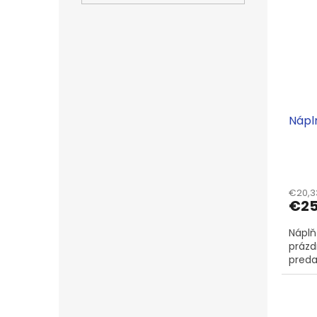
Náplň
€20,3
€2
Náplň
prázd
predaj