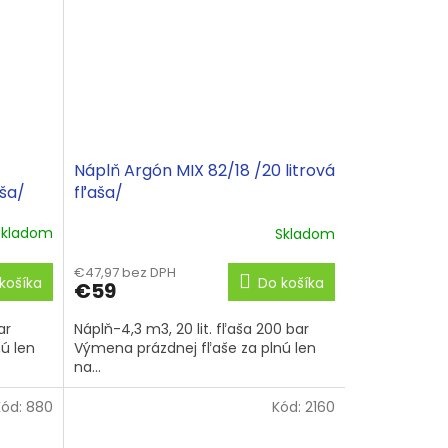
Náplň Argón MIX 82/18 /20 litrová
aša/
fľaša/
Skladom
Skladom
€47,97 bez DPH
košíka
Do košíka
€59
ar
Náplň-4,3 m3, 20 lit. fľaša 200 bar
ú len
Výmena prázdnej fľaše za plnú len
na...
Kód:
880
Kód:
2160