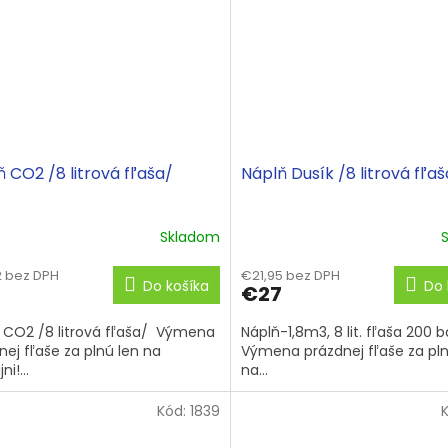
 CO2 /8 litrová fľaša/
Náplň Dusík /8 litrová fľaš
Skladom
2 bez DPH
€21,95 bez DPH
Do košíka
Do 
€27
 CO2 /8 litrová fľaša/ Výmena
Náplň-1,8m3, 8 lit. fľaša 200 b
nej fľaše za plnú len na
Výmena prázdnej fľaše za pln
ni!...
na...
Kód:
1839