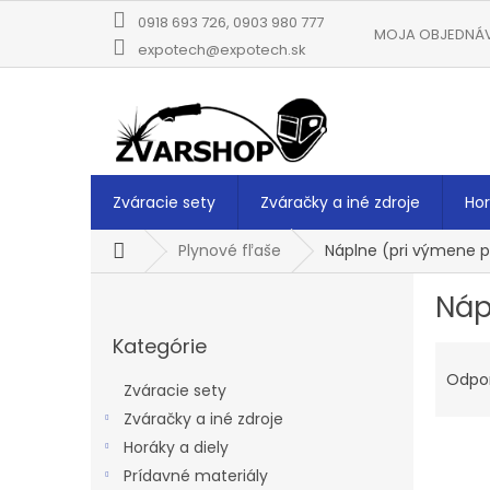
Prejsť
0918 693 726, 0903 980 777
na
MOJA OBJEDNÁ
obsah
expotech@expotech.sk
Zváracie sety
Zváračky a iné zdroje
Hor
Domov
Plynové fľaše
Náplne (pri výmene p
B
Náp
o
Preskočiť
č
Kategórie
kategórie
R
n
a
ý
Odpo
Zváracie sety
d
p
Zváračky a iné zdroje
e
a
V
n
Horáky a diely
n
ý
i
e
Prídavné materiály