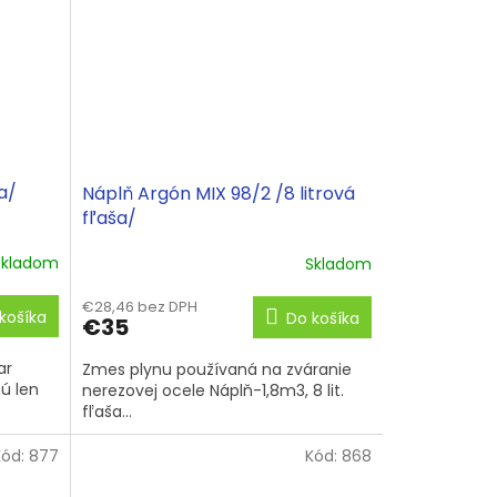
a/
Náplň Argón MIX 98/2 /8 litrová
fľaša/
Skladom
Skladom
€28,46 bez DPH
košíka
Do košíka
€35
ar
Zmes plynu používaná na zváranie
ú len
nerezovej ocele Náplň-1,8m3, 8 lit.
fľaša...
Kód:
877
Kód:
868