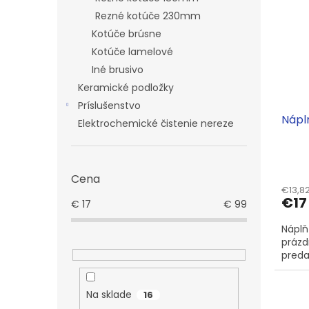
Rezné kotúče 230mm
Kotúče brúsne
Kotúče lamelové
Iné brusivo
Keramické podložky
Príslušenstvo
Náplň
Elektrochemické čistenie nereze
Cena
€13,8
€17
€
17
€
99
Náplň
prázd
predaj
Na sklade
16