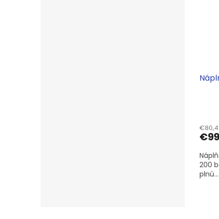
Náplň
€80,4
€9
Náplň
200 b
plnú...
Z