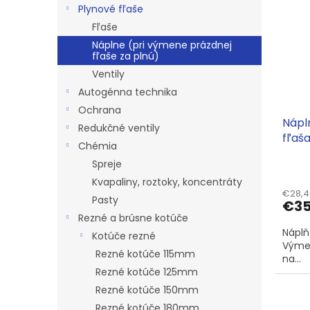
p
e
l
Plynové fľaše
i
p
Fľaše
s
r
Náplne (pri výmene prázdnej
p
o
fľaše za plnú)
r
d
Ventily
o
u
Autogénna technika
d
k
u
t
Ochrana
Náplň
k
o
Redukčné ventily
fľaš
t
v
Chémia
o
Spreje
v
Kvapaliny, roztoky, koncentráty
€28,4
Pasty
€3
Rezné a brúsne kotúče
Náplň-
Kotúče rezné
Výmen
Rezné kotúče 115mm
na...
Rezné kotúče 125mm
Rezné kotúče 150mm
Rezné kotúče 180mm