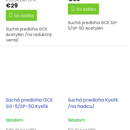
€23,58 bez DPH
€29
Do košíka
Do košíka
Suchá predloha GCE SG-
5/SP-50 Acetylén
Suchá predloha GCE
Acetylén /na redukčný
ventil/
Suchá predloha GCE
Suchá predloha Kyslík
SG-5/SP-50 Kyslík
/na hadicu/
Skladom
Skladom
€80,49 bez DPH
€11,30 bez DPH