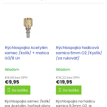
Rýchlospojka Acetylén
Rýchlospojka hadicová
samec /kolík/ + matica
samica 6mm O2 /Kyslík/
G3/8 LH
/za rukoväť/
Skladom
Skladom
€8,09 bez DPH
€16,22 bez DPH
€9,95
€19,95
Do košíka
Do košíka
Rýchlospojka samec /kolík/
Rýchlospojka na hadicu
pre Acetylén, horľavé plyny
samica 6,3mm O2 je