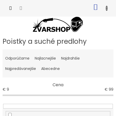
Prejsť
NÁKU
na
obsah
KOŠÍK
Poistky a suché predlohy
R
a
Odporúčame
Najlacnejšie
Najdrahšie
d
e
Najpredávanejšie
Abecedne
n
i
Cena
e
€
9
€
99
p
r
o
d
u