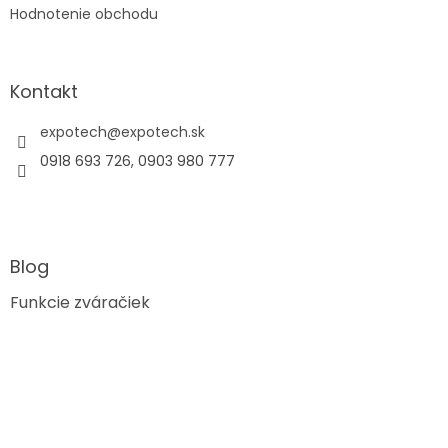
v
Hodnotenie obchodu
ý
p
i
s
Kontakt
u
expotech
@
expotech.sk
0918 693 726, 0903 980 777
Blog
Funkcie zváračiek