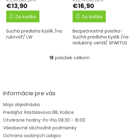
€11,30 bez DPH
€13,74 bez DPH
€13,90
€16,90
Do košíka
Do košíka
Suchá predloha Kyslík /na
Bezpečnostná poistka-
rukoväť/ LW
Suchá predloha Kyslík /na
redukčný ventil/ SPARTUS
18
položiek celkom
O
v
l
Z
á
á
d
p
a
ä
Informácie pre vás
c
t
i
Moja objednávka
i
e
Predajňa: Rastislavova 88, Košice
e
p
r
Otváracie hodiny: Po-Pia 08:30 - 16:00
v
Všeobecné obchodné podmienky
k
Ochrana osobných údajov
y