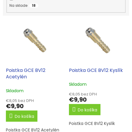
k
Na sklade
18
t
o
V
v
ý
p
i
s
p
r
o
d
Poistka GCE BV12
Poistka GCE BV12 Kyslík
u
Acetylén
k
Skladom
t
Skladom
€8,05 bez DPH
o
€9,90
€8,05 bez DPH
v
€9,90
Do košíka
Do košíka
Poistka GCE BV12 Kyslík
Poistka GCE BV12 Acetylén