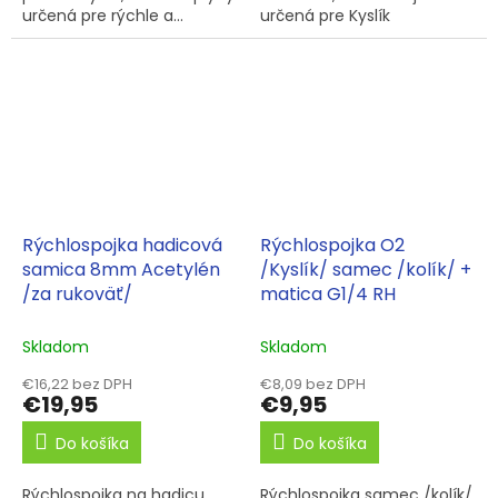
určená pre rýchle a...
určená pre Kyslík
Rýchlospojka hadicová
Rýchlospojka O2
samica 8mm Acetylén
/Kyslík/ samec /kolík/ +
/za rukoväť/
matica G1/4 RH
Skladom
Skladom
€16,22 bez DPH
€8,09 bez DPH
€19,95
€9,95
Do košíka
Do košíka
Rýchlospojka na hadicu
Rýchlospojka samec /kolík/