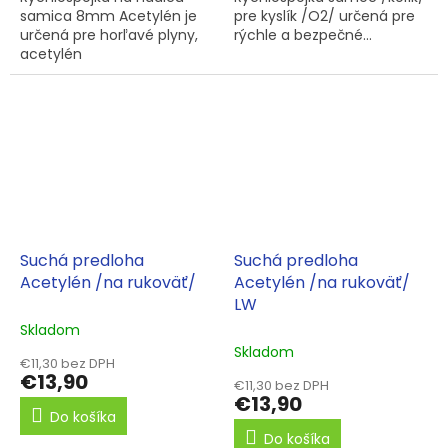
samica 8mm Acetylén je
pre kyslík /O2/ určená pre
určená pre horľavé plyny,
rýchle a bezpečné...
acetylén
Suchá predloha
Suchá predloha
Acetylén /na rukoväť/
Acetylén /na rukoväť/
LW
Skladom
Skladom
€11,30 bez DPH
€13,90
€11,30 bez DPH
€13,90
Do košíka
Do košíka