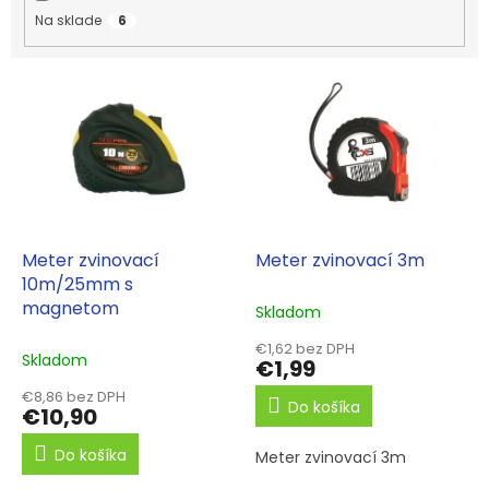
k
Na sklade
6
t
o
V
v
ý
p
i
s
p
r
o
d
Meter zvinovací
Meter zvinovací 3m
u
10m/25mm s
k
magnetom
Skladom
t
€1,62 bez DPH
o
Skladom
€1,99
v
€8,86 bez DPH
Do košíka
€10,90
Do košíka
Meter zvinovací 3m