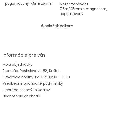
pogumovaný 7,5m/25mm
Meter zvinovací
7,5m/25mm s magnetom,
pogumovaný
6
položiek celkom
O
v
l
Z
á
á
d
p
a
ä
Informácie pre vás
c
t
i
Moja objednávka
i
e
Predajňa: Rastislavova 88, Košice
e
p
r
Otváracie hodiny: Po-Pia 08:30 - 16:00
v
Všeobecné obchodné podmienky
k
Ochrana osobných údajov
y
v
Hodnotenie obchodu
ý
p
i