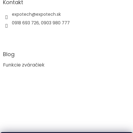
s
Kontakt
u
expotech
@
expotech.sk
0918 693 726, 0903 980 777
Blog
Funkcie zváračiek