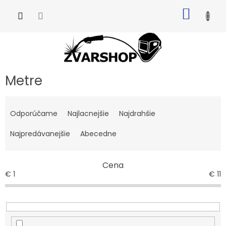
Prejsť
NÁKU
na
obsah
KOŠÍK
Metre
R
a
Odporúčame
Najlacnejšie
Najdrahšie
d
e
Najpredávanejšie
Abecedne
n
i
Cena
e
€
1
€
11
p
r
o
d
u