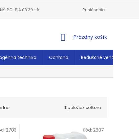
Y: PO-PIA 08:30 - 16:00
VŠEOBECNÉ OBCHODNÉ PODMIENKY
Prihlásenie
NÁKUPNÝ
Prázdny košík
KOŠÍK
ogénna technika
Ochrana
Redukčné ventily
Ché
edne
8
položiek celkom
ód:
2783
Kód:
2807