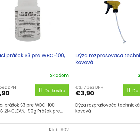
aci prášok S3 pre WBC-100,
Dýza rozprašovača techn
kovová
Skladom
 bez DPH
€3,17 bez DPH
Do košíka
Do 
,90
€3,90
aci prášok S3 pre WBC-100,
Dýza rozprašovača technická
IG 214CLEAN, 90g Prášok pre...
kovová
Kód:
1902