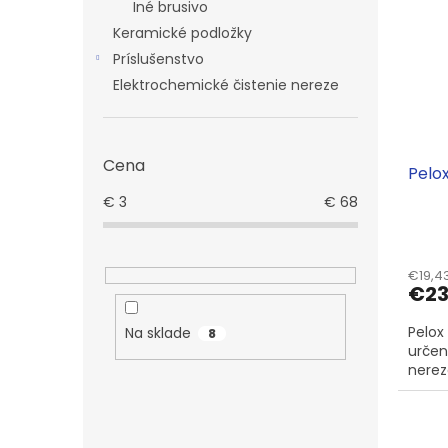
Iné brusivo
Keramické podložky
Príslušenstvo
Elektrochemické čistenie nereze
Cena
Pelo
€
3
€
68
€19,4
€23
Pelox
Na sklade
8
určen
nerezo