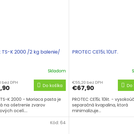
x TS-K 2000 /2 kg balenie/
PROTEC CE15L 10LIT.
Skladom
3 bez DPH
€55,20 bez DPH
Do košíka
Do 
,90
€67,90
 TS-K 2000 - Moriaca pasta je
PROTEC CE15L 10lit. - vysokoú
á na ošetrenie zvarov
separačná kvapalina, ktorá
vých ocelí....
minimalizuje...
Kód:
64