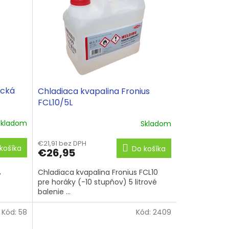
ická
Chladiaca kvapalina Fronius
FCL10/5L
Skladom
Skladom
€21,91 bez DPH
košíka
Do košíka
€26,95
,
Chladiaca kvapalina Fronius FCL10
pre horáky (-10 stupňov) 5 litrové
balenie ...
Kód:
58
Kód:
2409