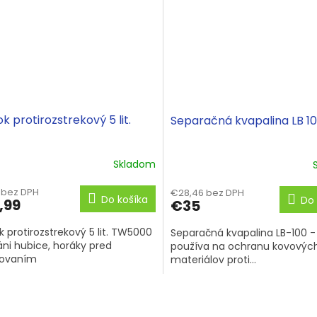
k protirozstrekový 5 lit.
Separačná kvapalina LB 10
Skladom
9 bez DPH
€28,46 bez DPH
Do košíka
Do 
,99
€35
k protirozstrekový 5 lit. TW5000
Separačná kvapalina LB-100 -
áni hubice, horáky pred
používa na ochranu kovovýc
povaním
materiálov proti...
O
v