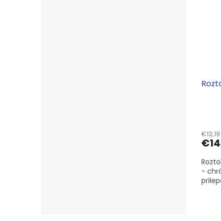
Rozto
€12,1
€14
Rozto
- chr
prile
Z