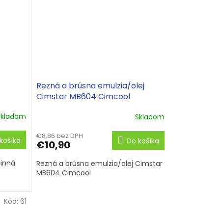
Rezná a brúsna emulzia/olej
Cimstar MB604 Cimcool
Skladom
Skladom
€8,86 bez DPH
košíka
Do košíka
€10,90
činná
Rezná a brúsna emulzia/olej Cimstar
MB604 Cimcool
Kód:
61