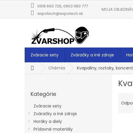
Prejsť
0918 693 726, 0903 980 777
na
MOJA OBJEDNÁ
obsah
expotech@expotech.sk
Zváracie sety
Zváračky a iné zdroje
Hor
Domov
Chémia
Kvapaliny, roztoky, koncent
B
Kva
o
Preskočiť
č
Kategórie
kategórie
R
n
a
ý
Odpo
Zváracie sety
d
p
Zváračky a iné zdroje
e
a
V
n
Horáky a diely
n
ý
i
e
Prídavné materiály