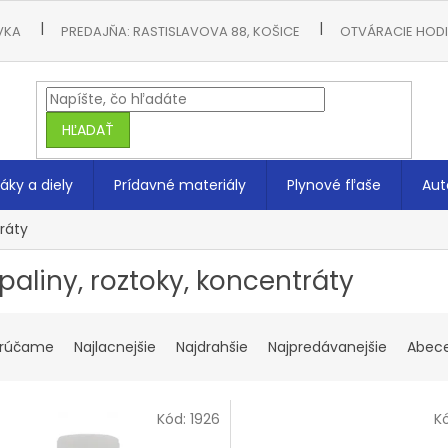
VKA
PREDAJŇA: RASTISLAVOVA 88, KOŠICE
OTVÁRACIE HODIN
HĽADAŤ
áky a diely
Prídavné materiály
Plynové fľaše
Aut
ráty
paliny, roztoky, koncentráty
rúčame
Najlacnejšie
Najdrahšie
Najpredávanejšie
Abec
Kód:
1926
K