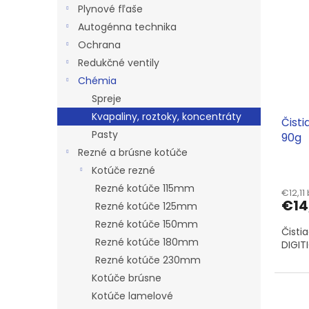
p
e
l
Plynové fľaše
i
p
Autogénna technika
s
r
Ochrana
p
o
r
d
Redukčné ventily
o
u
Chémia
d
k
Spreje
u
t
Kvapaliny, roztoky, koncentráty
Čisti
k
o
Pasty
90g
t
v
Rezné a brúsne kotúče
o
v
Kotúče rezné
Rezné kotúče 115mm
€12,11
€14
Rezné kotúče 125mm
Rezné kotúče 150mm
Čisti
Rezné kotúče 180mm
DIGIT
Rezné kotúče 230mm
Kotúče brúsne
Kotúče lamelové