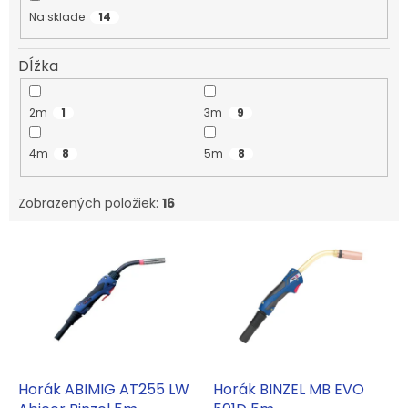
k
Na sklade
14
t
o
Dĺžka
v
2m
1
3m
9
4m
8
5m
8
Zobrazených položiek:
16
V
ý
p
i
s
p
r
o
d
Horák ABIMIG AT255 LW
Horák BINZEL MB EVO