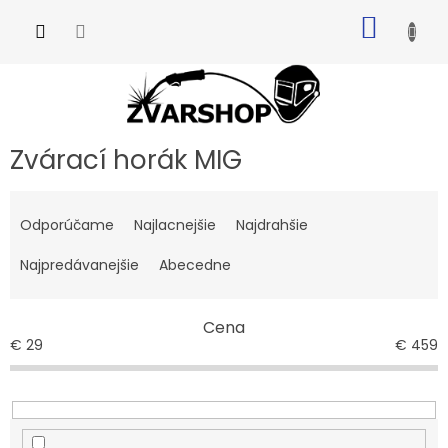
Prejsť
NÁKU
na
obsah
KOŠÍK
Zvárací horák MIG
R
a
Odporúčame
Najlacnejšie
Najdrahšie
d
e
Najpredávanejšie
Abecedne
n
i
Cena
e
€
29
€
459
p
r
o
d
u