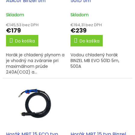
u
Abicor Binzel 5m
501D 5m
k
t
Skladom
Skladom
o
€145,53 bez DPH
€194,31 bez DPH
v
€179
€239
Do košíka
Do košíka
Horák je chladený plynom a
Vodou chladený horák
je vhodný na zváranie pri
BINZEL MB EVO 501D 5m,
maximálnom prúde
500A
240A(CO2) a...
Horák MBT 15 ECO typ
Horák MBT 15 typ Binzel