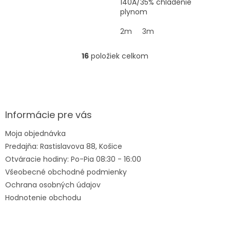
140A/35% chladenie
plynom
2m
3m
16
položiek celkom
O
v
l
Z
á
á
d
p
a
ä
Informácie pre vás
c
t
i
Moja objednávka
i
e
Predajňa: Rastislavova 88, Košice
e
p
r
Otváracie hodiny: Po-Pia 08:30 - 16:00
v
Všeobecné obchodné podmienky
k
Ochrana osobných údajov
y
v
Hodnotenie obchodu
ý
p
i