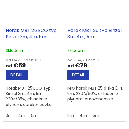
Horák MBT 25 ECO typ
Horák MBT 25 typ Binzel
Binzel 3m, 4m, 5m
3m, 4m, 5m
Skladom
Skladom
od €47,97 bez DPH
od €64,23 bez DPH
€59
€79
od
od
DETAIL
DETAIL
Horák MBT 25 ECO Typ
MIG horák MBT 25 dĺžka 3, 4,
Binzel 3m, 4m, 5m,
5m, 230A/60%, chladenie
230A/35%, chladenie
plynom, eurokoncovka
plynom, eurokoncovka
3m
4m
5m
3m
4m
5m