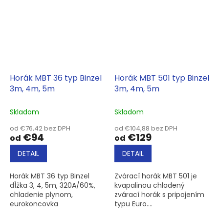
Horák MBT 36 typ Binzel
Horák MBT 501 typ Binzel
3m, 4m, 5m
3m, 4m, 5m
Skladom
Skladom
od €76,42 bez DPH
od €104,88 bez DPH
€94
€129
od
od
DETAIL
DETAIL
Horák MBT 36 typ Binzel
Zvárací horák MBT 501 je
dĺžka 3, 4, 5m, 320A/60%,
kvapalinou chladený
chladenie plynom,
zvárací horák s pripojením
eurokoncovka
typu Euro....