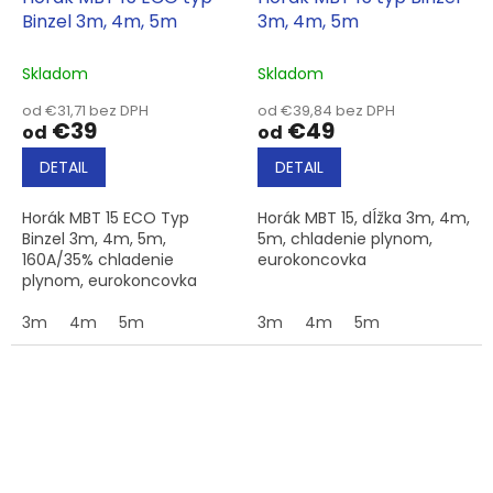
Binzel 3m, 4m, 5m
3m, 4m, 5m
Skladom
Skladom
od €31,71 bez DPH
od €39,84 bez DPH
€39
€49
od
od
DETAIL
DETAIL
Horák MBT 15 ECO Typ
Horák MBT 15, dĺžka 3m, 4m,
Binzel 3m, 4m, 5m,
5m, chladenie plynom,
160A/35% chladenie
eurokoncovka
plynom, eurokoncovka
3m
4m
5m
3m
4m
5m