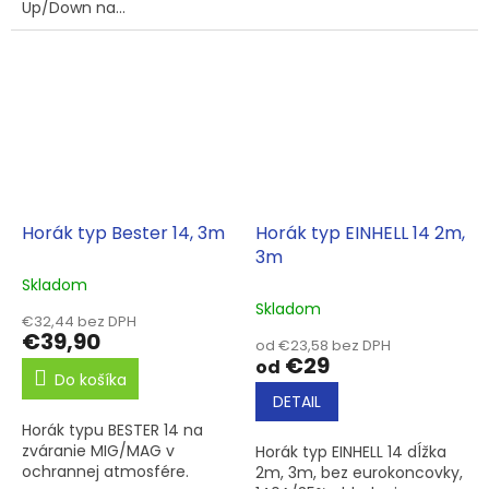
Up/Down na...
Horák typ Bester 14, 3m
Horák typ EINHELL 14 2m,
3m
Skladom
Skladom
€32,44 bez DPH
€39,90
od €23,58 bez DPH
€29
od
Do košíka
DETAIL
Horák typu BESTER 14 na
zváranie MIG/MAG v
Horák typ EINHELL 14 dĺžka
ochrannej atmosfére.
2m, 3m, bez eurokoncovky,