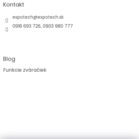
s
Kontakt
u
expotech
@
expotech.sk
0918 693 726, 0903 980 777
Blog
Funkcie zváračiek