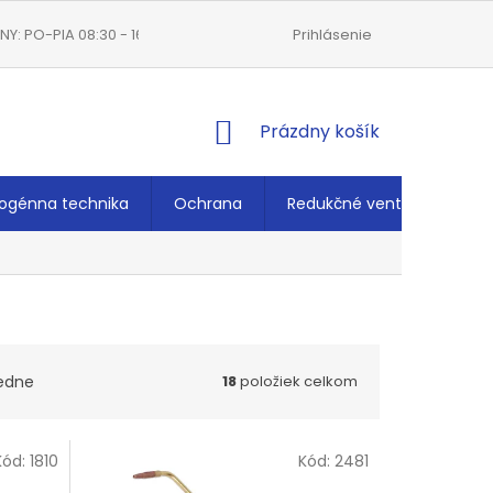
Y: PO-PIA 08:30 - 16:00
VŠEOBECNÉ OBCHODNÉ PODMIENKY
Prihlásenie
NÁKUPNÝ
Prázdny košík
KOŠÍK
ogénna technika
Ochrana
Redukčné ventily
Ché
edne
18
položiek celkom
Kód:
1810
Kód:
2481