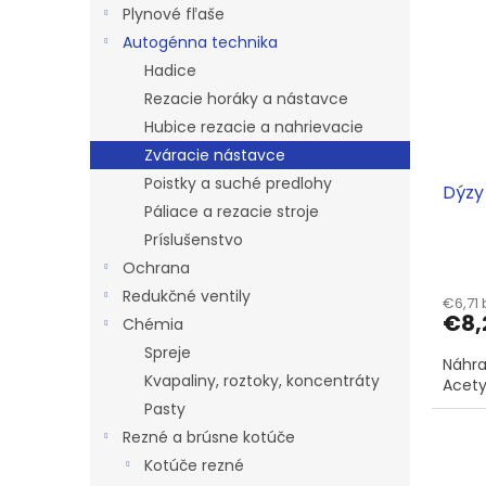
p
e
l
Plynové fľaše
i
p
Autogénna technika
s
r
Hadice
p
o
r
d
Rezacie horáky a nástavce
o
u
Hubice rezacie a nahrievacie
d
k
Zváracie nástavce
u
t
Poistky a suché predlohy
Dýzy
k
o
Páliace a rezacie stroje
t
v
Príslušenstvo
o
v
Ochrana
Redukčné ventily
€6,71
€8,
Chémia
Spreje
Náhra
Kvapaliny, roztoky, koncentráty
Acety
Pasty
Rezné a brúsne kotúče
Kotúče rezné