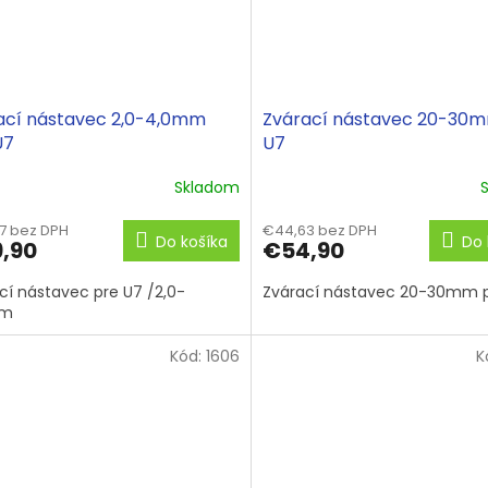
ací nástavec 2,0-4,0mm
Zvárací nástavec 20-30
U7
U7
Skladom
7 bez DPH
€44,63 bez DPH
Do košíka
Do 
,90
€54,90
cí nástavec pre U7 /2,0-
Zvárací nástavec 20-30mm 
mm
Kód:
1606
K