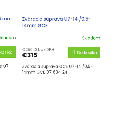
-6 mm
Zváracia súprava U7-14 /0,5-
14mm GCE
Skladom
Skladom
€256,10 bez DPH
košíka
Do košíka
€315
re U7
Zváracia súprava GCE U7-14 /0,5-
14mm GCE 07 634 24