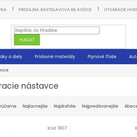
VKA
PREDAJŇA: RASTISLAVOVA 88, KOŠICE
OTVÁRACIE HODIN
HĽADAŤ
áky a diely
Prídavné materiály
Plynové fľaše
Aut
avce
racie nástavce
rúčame
Najlacnejšie
Najdrahšie
Najpredávanejšie
Abec
Kód:
1807