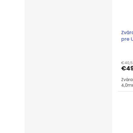
Zvár
pre 
€40,5
€49
Zvára
4,0