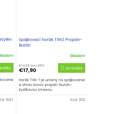
etylén
Spájkovací horák TWL1 Propán-
Bután
Skladom
Skladom
€14,55 bez DPH
košíka
Do košíka
€17,90
jkovanie
Horák TWL-1 je určený na spájkovanie
a ohrev kovov propán-bután-
kyslíkovou zmesou
ód:
1597
Kód:
1612