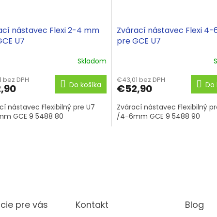
ací nástavec Flexi 2-4 mm
Zvárací nástavec Flexi 4
GCE U7
pre GCE U7
Skladom
1 bez DPH
€43,01 bez DPH
Do košíka
Do 
,90
€52,90
cí nástavec Flexibilný pre U7
Zvárací nástavec Flexibilný p
mm GCE 9 5488 80
/4-6mm GCE 9 5488 90
O
v
l
á
d
a
c
i
cie pre vás
Kontakt
Blog
e