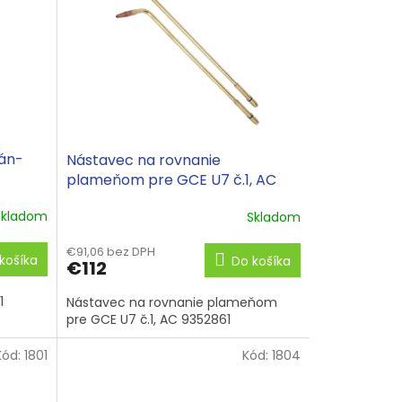
pán-
Nástavec na rovnanie
plameňom pre GCE U7 č.1, AC
9352861
Skladom
Skladom
€91,06 bez DPH
košíka
Do košíka
€112
1
Nástavec na rovnanie plameňom
pre GCE U7 č.1, AC 9352861
Kód:
1801
Kód:
1804