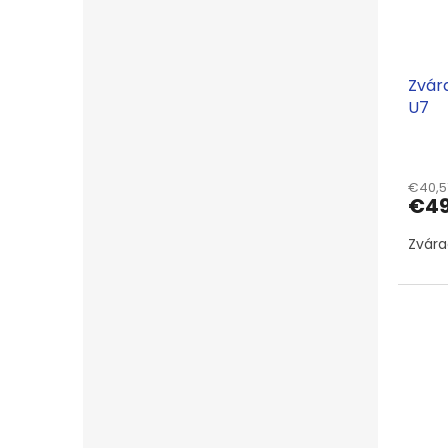
Zvár
U7
€40,5
€49
Zvára