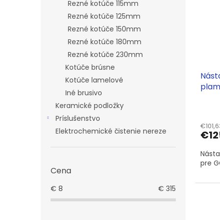
Rezné kotúče 115mm
Rezné kotúče 125mm
Rezné kotúče 150mm
Rezné kotúče 180mm
Rezné kotúče 230mm
Kotúče brúsne
Nást
Kotúče lamelové
plam
Iné brusivo
9352
Keramické podložky
Príslušenstvo
€101,
Elektrochemické čistenie nereze
€12
Nást
pre G
Cena
€
8
€
315