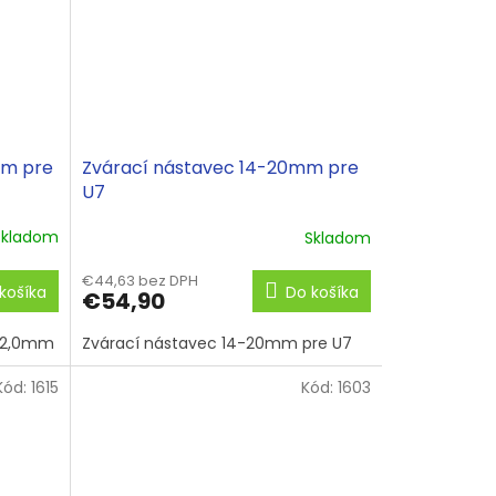
mm pre
Zvárací nástavec 14-20mm pre
U7
Skladom
Skladom
€44,63 bez DPH
košíka
Do košíka
€54,90
0-2,0mm
Zvárací nástavec 14-20mm pre U7
Kód:
1615
Kód:
1603