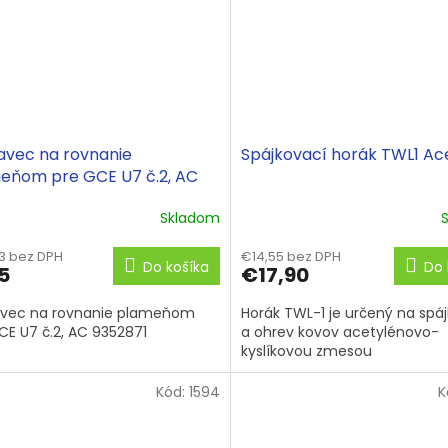
avec na rovnanie
Spájkovací horák TWL1 Ac
eňom pre GCE U7 č.2, AC
871
Skladom
63 bez DPH
€14,55 bez DPH
Do košíka
Do 
5
€17,90
avec na rovnanie plameňom
Horák TWL-1 je určený na spá
CE U7 č.2, AC 9352871
a ohrev kovov acetylénovo-
kyslíkovou zmesou
Kód:
1594
K