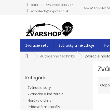
Prejsť
0918 693 726, 0903 980 777
na
MOJA OBJEDNÁ
obsah
expotech@expotech.sk
Zváracie sety
Zváračky a iné zdroje
Hor
Domov
Autogénna technika
Zváracie nást
B
Zvá
o
Preskočiť
č
Kategórie
kategórie
R
n
a
ý
Odpo
Zváracie sety
d
p
Zváračky a iné zdroje
e
a
V
n
Horáky a diely
n
ý
i
e
Prídavné materiály