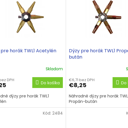
 pre horák TWL1 Acetylén
Dýzy pre horák TWL1 Pro
bután
Skladom
 bez DPH
€6,71 bez DPH
Do košíka
Do 
25
€8,25
dné dýzy pre horák TWL1
Náhradné dýzy pre horák TWL
lén
Propán-bután
Kód:
2484