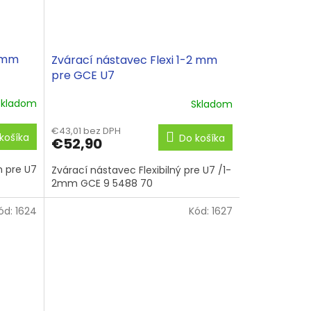
,0mm
Zvárací nástavec Flexi 1-2 mm
pre GCE U7
Skladom
Skladom
€43,01 bez DPH
košíka
Do košíka
€52,90
 pre U7
Zvárací nástavec Flexibilný pre U7 /1-
2mm GCE 9 5488 70
ód:
1624
Kód:
1627