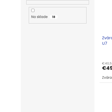
Na sklade
18
Zvár
U7
€40,5
€49
Zvára