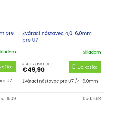
mm pre
Zvárací nástavec 4,0-6,0mm
pre U7
Skladom
Skladom
€40,57 bez DPH
košíka
Do košíka
€49,90
pre U7
Zvárací nástavec pre U7 /4-6,0mm
ód:
1609
Kód:
1618