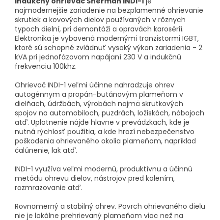
Indukčný ohrievač Sherman INDI-1
je
najmodernejšie zariadenie na bezplamenné ohrievanie
skrutiek a kovových dielov používaných v rôznych
typoch dielní, pri demontáži a opravách karosérií.
Elektronika je vybavená modernými tranzistormi IGBT,
ktoré sú schopné zvládnuť vysoký výkon zariadenia - 2
kVA pri jednofázovom napájaní 230 V a indukčnú
frekvenciu 100khz.
Ohrievač INDI-1 veľmi účinne nahradzuje ohrev
autogénnym a propán-butánovým plameňom v
dielňach, údržbách, výrobách najmä skrutkových
spojov na automobiloch, puzdrách, ložiskách, nábojoch
atď. Uplatnenie nájde hlavne v prevádzkach, kde je
nutná rýchlosť použitia, a kde hrozí nebezpečenstvo
poškodenia ohrievaného okolia plameňom, napríklad
čalúnenie, lak atď.
INDI-1 využíva veľmi modernú, produktívnu a účinnú
metódu ohrevu dielov, nástrojov pred kalením,
rozmrazovanie atď.
Rovnomerný a stabilný ohrev. Povrch ohrievaného dielu
nie je lokálne prehrievaný plameňom viac než na