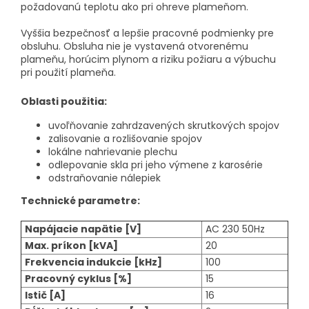
požadovanú teplotu ako pri ohreve plameňom.
Vyššia bezpečnosť a lepšie pracovné podmienky pre
obsluhu. Obsluha nie je vystavená otvorenému
plameňu, horúcim plynom a riziku požiaru a výbuchu
pri použití plameňa.
Oblasti použitia:
uvoľňovanie zahrdzavených skrutkových spojov
zalisovanie a rozlišovanie spojov
lokálne nahrievanie plechu
odlepovanie skla pri jeho výmene z karosérie
odstraňovanie nálepiek
Technické parametre:
Napájacie napätie [V]
AC 230 50Hz
Max. príkon [kVA]
20
Frekvencia indukcie [kHz]
100
Pracovný cyklus [%]
15
Istič [A]
16