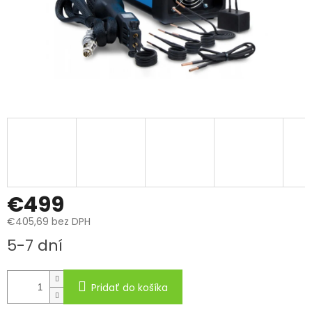
€499
€405,69 bez DPH
Jednotková
5-7 dní
cena:
Pridať do košíka