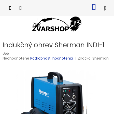
Prejsť
NÁKU
na
obsah
KOŠÍK
Indukčný ohrev Sherman INDI-1
655
Priemerné
Neohodnotené
Podrobnosti hodnotenia
Značka:
Sherman
hodnotenie
produktu
je
0,0
z
5
hviezdičiek.