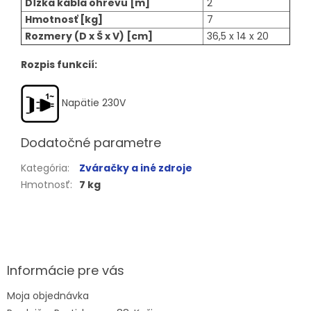
Dĺžka kábla ohrevu [m]
2
Hmotnosť [kg]
7
Rozmery (D x Š x V) [cm]
36,5 x 14 x 20
Rozpis funkcií:
Napätie 230V
Dodatočné parametre
Kategória
:
Zváračky a iné zdroje
Hmotnosť
:
7 kg
Z
á
p
ä
Informácie pre vás
t
Moja objednávka
i