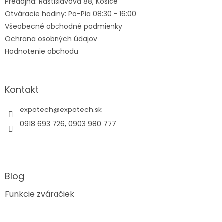
Predajňa: Rastislavova 88, Košice
e
Otváracie hodiny: Po-Pia 08:30 - 16:00
Všeobecné obchodné podmienky
Ochrana osobných údajov
Hodnotenie obchodu
Kontakt
expotech
@
expotech.sk
0918 693 726, 0903 980 777
Blog
Funkcie zváračiek