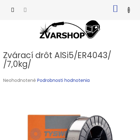
Prejsť
NÁKU
na
obsah
KOŠÍK
Zvárací drôt AlSi5/ER4043/
/7,0kg/
Priemerné
Neohodnotené
Podrobnosti hodnotenia
hodnotenie
produktu
je
0,0
z
5
hviezdičiek.