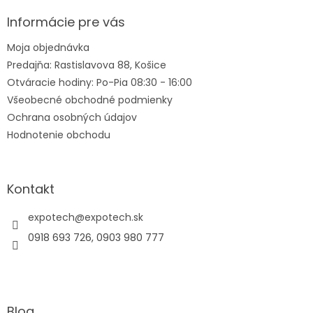
p
ä
Informácie pre vás
t
Moja objednávka
i
Predajňa: Rastislavova 88, Košice
e
Otváracie hodiny: Po-Pia 08:30 - 16:00
Všeobecné obchodné podmienky
Ochrana osobných údajov
Hodnotenie obchodu
Kontakt
expotech
@
expotech.sk
0918 693 726, 0903 980 777
Blog