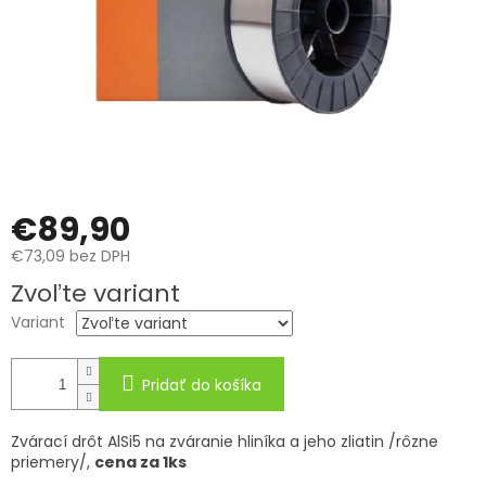
€89,90
€73,09 bez DPH
Jednotková
Zvoľte variant
cena:
Variant
Pridať do košíka
Zvárací drôt AlSi5 na zváranie hliníka a jeho zliatin /rôzne
priemery/,
cena za 1ks