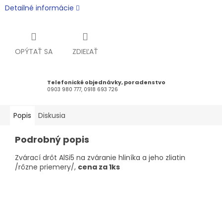
Detailné informácie
OPÝTAŤ SA
ZDIEĽAŤ
Telefonické objednávky, poradenstvo
0903 980 777, 0918 693 726
Popis
Diskusia
Podrobný popis
Zvárací drôt AlSi5 na zváranie hliníka a jeho zliatin
/rôzne priemery/,
cena za 1ks
Z
á