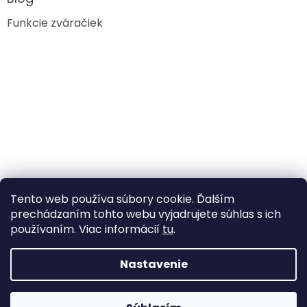
Funkcie zváračiek
Tento web používa súbory cookie. Ďalším
prechádzaním tohto webu vyjadrujete súhlas s ich
používaním. Viac informácií
tu
.
Nastavenie
Vytvoril Shoptet