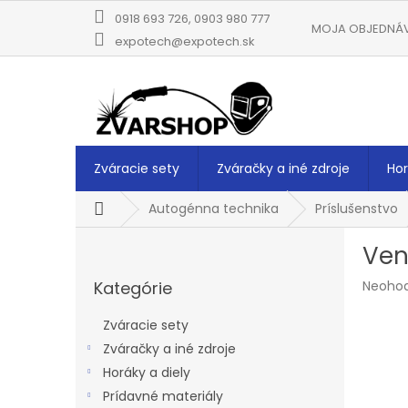
Prejsť
0918 693 726, 0903 980 777
na
MOJA OBJEDNÁ
obsah
expotech@expotech.sk
Zváracie sety
Zváračky a iné zdroje
Hor
Domov
Autogénna technika
Príslušenstvo
B
Vent
o
Preskočiť
č
Prieme
Kategórie
Neoho
kategórie
n
hodnot
ý
produk
Zváracie sety
p
je
Zváračky a iné zdroje
a
0,0
z
Horáky a diely
n
5
e
Prídavné materiály
hviezdi