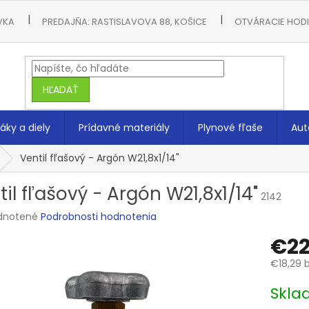
VKA
PREDAJŇA: RASTISLAVOVA 88, KOŠICE
OTVÁRACIE HODIN
HĽADAŤ
áky a diely
Prídavné materiály
Plynové fľaše
Aut
Ventil fľašový - Argón W21,8x1/14"
il fľašový - Argón W21,8x1/14"
2142
rné
dnotené
Podrobnosti hodnotenia
enie
€22
tu
€18,29 
Jednotk
Skla
cena:
čiek.