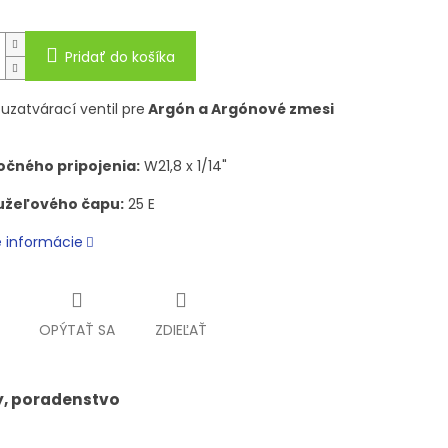
Pridať do košíka
uzatvárací ventil pre
Argón a Argónové zmesi
očného pripojenia:
W21,8 x 1/14"
kužeľového čapu:
25 E
é informácie
OPÝTAŤ SA
ZDIEĽAŤ
y, poradenstvo