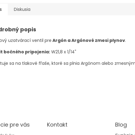
s
Diskusia
drobný popis
ový uzatvárací ventil pre
Argón a Argónové zmesi plynov
.
it bočného pripojenia:
W21,8 x 1/14"
uje sa na tlakové fľaše, ktoré sa plnia Argónom alebo zmesným
cie pre vás
Kontakt
Blog