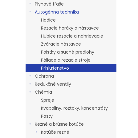
l
Plynové fľaše
Autogénna technika
Hadice
Rezacie horáky a nástavce
Hubice rezacie a nahrievacie
Zváracie nástavce
Poistky a suché predlohy
Páliace a rezacie stroje
Príslušenstvo
Ochrana
Redukčné ventily
Chémia
Spreje
Kvapaliny, roztoky, koncentráty
Pasty
Rezné a brúsne kotúče
Kotúče rezné