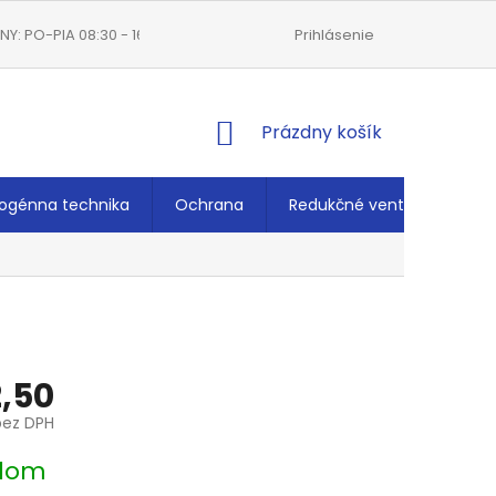
Y: PO-PIA 08:30 - 16:00
VŠEOBECNÉ OBCHODNÉ PODMIENKY
Prihlásenie
NÁKUPNÝ
Prázdny košík
KOŠÍK
ogénna technika
Ochrana
Redukčné ventily
Ché
,50
bez DPH
ová
dom