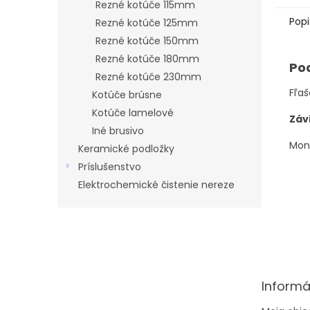
Rezné kotúče 115mm
Popi
Rezné kotúče 125mm
Rezné kotúče 150mm
Rezné kotúče 180mm
Po
Rezné kotúče 230mm
Fľaš
Kotúče brúsne
Kotúče lamelové
Záv
Iné brusivo
Mont
Keramické podložky
Príslušenstvo
Elektrochemické čistenie nereze
Z
á
p
ä
t
Informá
i
e