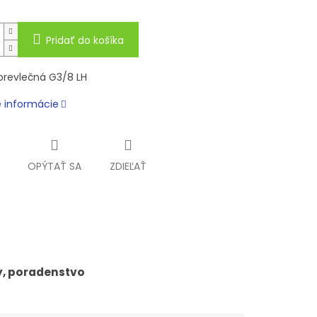
Pridať do košíka
prevlečná G3/8 LH
é informácie
OPÝTAŤ SA
ZDIEĽAŤ
y, poradenstvo