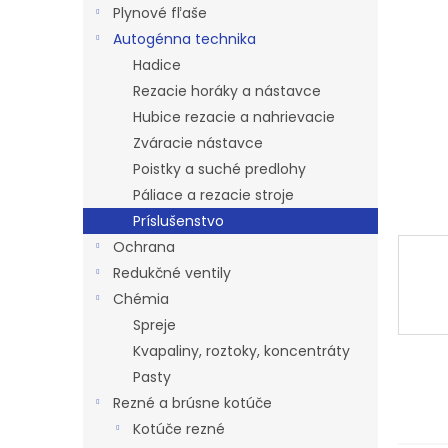
l
Plynové fľaše
Autogénna technika
Hadice
Rezacie horáky a nástavce
Hubice rezacie a nahrievacie
Zváracie nástavce
Poistky a suché predlohy
Páliace a rezacie stroje
Príslušenstvo
Ochrana
Redukčné ventily
Chémia
Spreje
Kvapaliny, roztoky, koncentráty
Pasty
Rezné a brúsne kotúče
Kotúče rezné