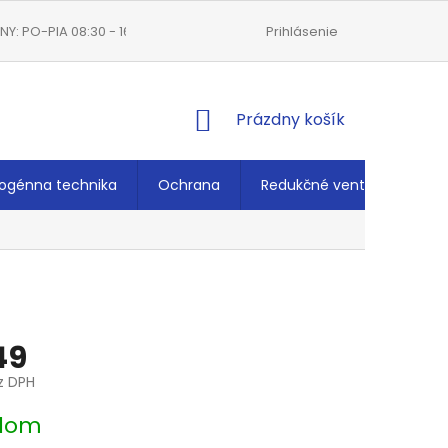
Y: PO-PIA 08:30 - 16:00
VŠEOBECNÉ OBCHODNÉ PODMIENKY
Prihlásenie
NÁKUPNÝ
Prázdny košík
KOŠÍK
ogénna technika
Ochrana
Redukčné ventily
Ché
49
z DPH
ová
dom