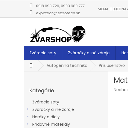
Prejsť
0918 693 726, 0903 980 777
na
MOJA OBJEDNÁ
obsah
expotech@expotech.sk
Zváracie sety
Zváračky a iné zdroje
Hor
Domov
Autogénna technika
Príslušenstvo
B
Mat
o
Preskočiť
č
Prieme
Kategórie
Neoho
kategórie
n
hodnot
ý
produk
Zváracie sety
p
je
Zváračky a iné zdroje
a
0,0
z
Horáky a diely
n
5
e
Prídavné materiály
hviezdi