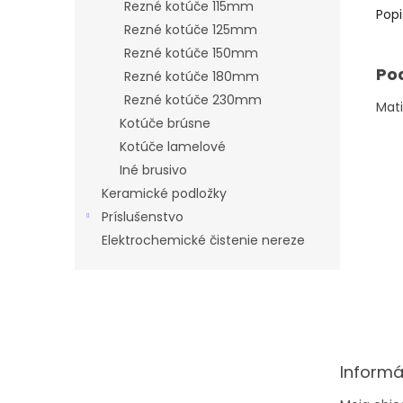
Rezné kotúče 115mm
Popi
Rezné kotúče 125mm
Rezné kotúče 150mm
Po
Rezné kotúče 180mm
Rezné kotúče 230mm
Mati
Kotúče brúsne
Kotúče lamelové
Iné brusivo
Keramické podložky
Príslušenstvo
Elektrochemické čistenie nereze
Z
á
p
ä
t
Informá
i
e