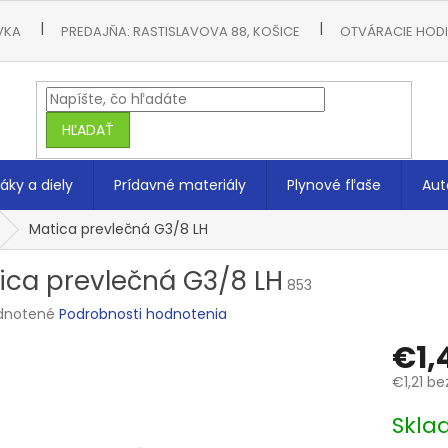
VKA
PREDAJŇA: RASTISLAVOVA 88, KOŠICE
OTVÁRACIE HODIN
HĽADAŤ
áky a diely
Prídavné materiály
Plynové fľaše
Aut
Matica prevlečná G3/8 LH
ica prevlečná G3/8 LH
853
rné
dnotené
Podrobnosti hodnotenia
enie
€1,
tu
€1,21 be
Jednotk
Skla
cena:
čiek.