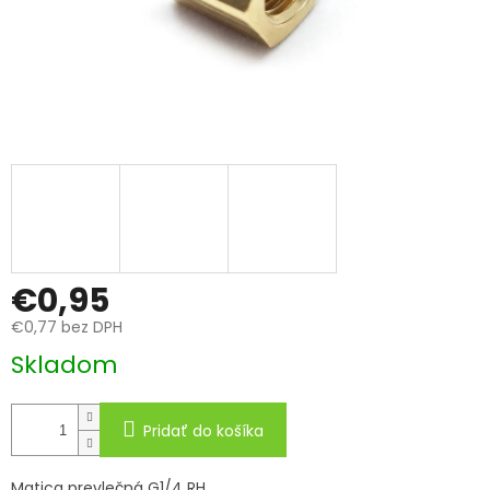
€0,95
€0,77 bez DPH
Jednotková
Skladom
cena:
Pridať do košíka
Matica prevlečná G1/4 RH