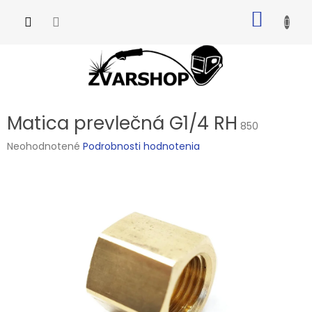
Prejsť
NÁKU
na
obsah
KOŠÍK
Matica prevlečná G1/4 RH
850
Priemerné
Neohodnotené
Podrobnosti hodnotenia
hodnotenie
produktu
je
0,0
z
5
hviezdičiek.