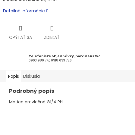
Detailné informácie
OPÝTAŤ SA
ZDIEĽAŤ
Telefonické objednávky, poradenstvo
0903 980 777, 0918 693 726
Popis
Diskusia
Podrobný popis
Matica prevlečná G1/4 RH
Z
á