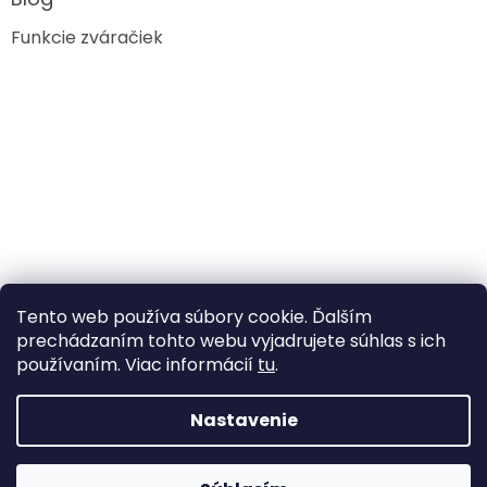
Funkcie zváračiek
Tento web používa súbory cookie. Ďalším
prechádzaním tohto webu vyjadrujete súhlas s ich
používaním. Viac informácií
tu
.
Nastavenie
Vytvoril Shoptet