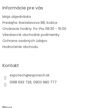
p
ä
Informácie pre vás
t
Moja objednávka
i
Predajňa: Rastislavova 88, Košice
e
Otváracie hodiny: Po-Pia 08:30 - 16:00
Všeobecné obchodné podmienky
Ochrana osobných údajov
Hodnotenie obchodu
Kontakt
expotech
@
expotech.sk
0918 693 726, 0903 980 777
Blog