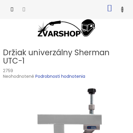
Prejsť
NÁKU
na
obsah
KOŠÍK
Držiak univerzálny Sherman
UTC-1
2759
Priemerné
Neohodnotené
Podrobnosti hodnotenia
hodnotenie
produktu
je
0,0
z
5
hviezdičiek.