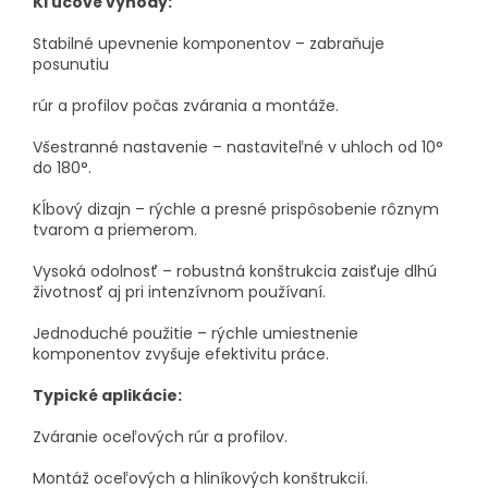
Kľúčové výhody:
Stabilné upevnenie komponentov – zabraňuje
posunutiu
rúr a profilov počas zvárania a montáže.
Všestranné nastavenie – nastaviteľné v uhloch od 10°
do 180°.
Kĺbový dizajn – rýchle a presné prispôsobenie rôznym
tvarom a priemerom.
Vysoká odolnosť – robustná konštrukcia zaisťuje dlhú
životnosť aj pri intenzívnom používaní.
Jednoduché použitie – rýchle umiestnenie
komponentov zvyšuje efektivitu práce.
Typické aplikácie:
Zváranie oceľových rúr a profilov.
Montáž oceľových a hliníkových konštrukcií.