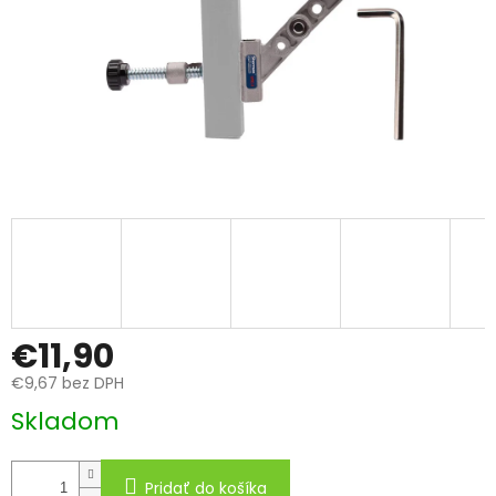
€11,90
€9,67 bez DPH
Jednotková
Skladom
cena:
Pridať do košíka