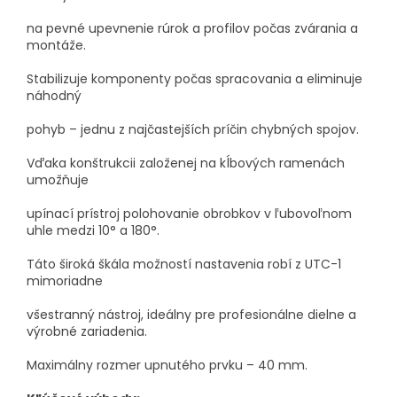
na pevné upevnenie rúrok a profilov počas zvárania a
montáže.
Stabilizuje komponenty počas spracovania a eliminuje
náhodný
pohyb – jednu z najčastejších príčin chybných spojov.
Vďaka konštrukcii založenej na kĺbových ramenách
umožňuje
upínací prístroj polohovanie obrobkov v ľubovoľnom
uhle medzi 10° a 180°.
Táto široká škála možností nastavenia robí z UTC-1
mimoriadne
všestranný nástroj, ideálny pre profesionálne dielne a
výrobné zariadenia.
Maximálny rozmer upnutého prvku – 40 mm.