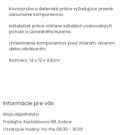
Kovovýroba a dielenské práce vyžadujúce presné
zarovnanie komponentov.
Inštalačné práce vrátane inštalácií vodovodných
potrubí a ústredného kúrenia.
Umiestnenie komponentov pred vŕtaním, rezaním
alebo obrábaním.
Rozmery: 14 x 12 x 4,5cm
Z
á
p
ä
Informácie pre vás
t
Moja objednávka
i
Predajňa: Rastislavova 88, Košice
e
Otváracie hodiny: Po-Pia 08:30 - 16:00