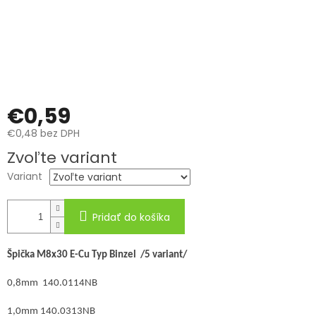
€0,59
€0,48 bez DPH
Jednotková
Zvoľte variant
cena:
Variant
Pridať do košíka
Špička M8x30 E-Cu Typ Binzel /5 variant/
0,8mm 140.0114NB
1,0mm 140.0313NB