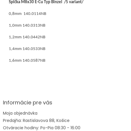
Špička M8x30 E-Cu Typ Binzel /5 variant/
0,8mm 140.0114NB
1,0mm 140.0313NB
1,2mm 140.0442NB
1,4mm 140.0533NB
1,6mm 140.0587NB
Z
á
p
ä
Informácie pre vás
t
Moja objednávka
i
Predajňa: Rastislavova 88, Košice
e
Otváracie hodiny: Po-Pia 08:30 - 16:00