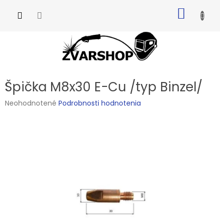
Prejsť
NÁKU
na
obsah
KOŠÍK
Špička M8x30 E-Cu /typ Binzel/
Priemerné
Neohodnotené
Podrobnosti hodnotenia
hodnotenie
produktu
je
0,0
z
5
hviezdičiek.