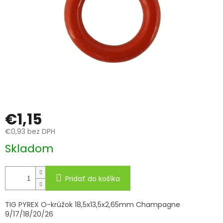
€1,15
€0,93 bez DPH
Jednotková
Skladom
cena:
Pridať do košíka
TIG PYREX O-krúžok 18,5x13,5x2,65mm Champagne
9/17/18/20/26