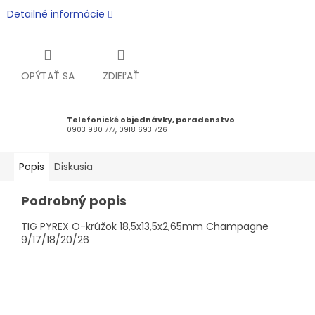
Detailné informácie
OPÝTAŤ SA
ZDIEĽAŤ
Telefonické objednávky, poradenstvo
0903 980 777, 0918 693 726
Popis
Diskusia
Podrobný popis
TIG PYREX O-krúžok 18,5x13,5x2,65mm Champagne
9/17/18/20/26
Z
á