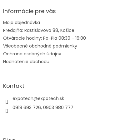
p
ä
Informácie pre vás
t
Moja objednávka
i
Predajňa: Rastislavova 88, Košice
e
Otváracie hodiny: Po-Pia 08:30 - 16:00
Všeobecné obchodné podmienky
Ochrana osobných údajov
Hodnotenie obchodu
Kontakt
expotech
@
expotech.sk
0918 693 726, 0903 980 777