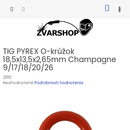
Prejsť
NÁKU
na
obsah
KOŠÍK
TIG PYREX O-krúžok
18,5x13,5x2,65mm Champagne
9/17/18/20/26
2810
Priemerné
Neohodnotené
Podrobnosti hodnotenia
hodnotenie
produktu
je
0,0
z
5
hviezdičiek.