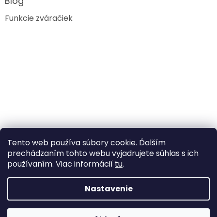
Blog
Funkcie zváračiek
Tento web používa súbory cookie. Ďalším
prechádzaním tohto webu vyjadrujete súhlas s ich
používaním. Viac informácií
tu
.
Nastavenie
Vytvoril Shoptet