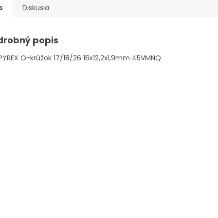
s
Diskusia
drobný popis
 PYREX O-krúžok 17/18/26 16x12,2x1,9mm 45VMNQ