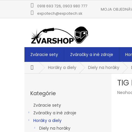
Prejsť
0918 693 726, 0903 980 777
na
MOJA OBJEDNÁ
obsah
expotech@expotech.sk
Zváracie sety
Zváračky a iné zdroje
Hor
Domov
Horáky a diely
Diely na horáky
B
TIG
o
Preskočiť
č
Prieme
Kategórie
Neoho
kategórie
n
hodnot
ý
produk
Zváracie sety
p
je
Zváračky a iné zdroje
a
0,0
z
Horáky a diely
n
5
e
Diely na horáky
hviezdi