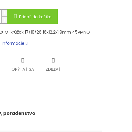
Pridať do košíka
EX O-krúžok 17/18/26 16x12,2x1,9mm 45VMNQ
é informácie
OPÝTAŤ SA
ZDIEĽAŤ
y, poradenstvo