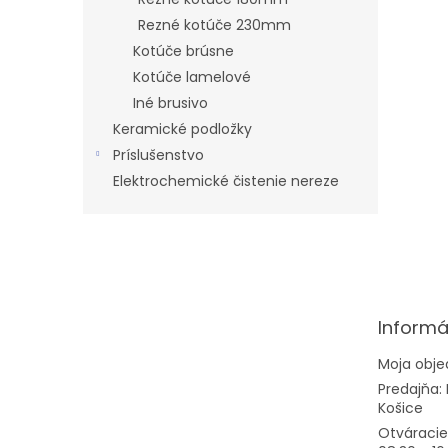
Rezné kotúče 230mm
Kotúče brúsne
Kotúče lamelové
Iné brusivo
Keramické podložky
Príslušenstvo
Elektrochemické čistenie nereze
Z
á
p
ä
t
Informá
i
e
Moja obj
Predajňa: 
Košice
Otváracie