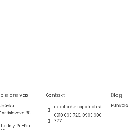
cie pre vás
Kontakt
Blog
Funkcie 
ednávka
expotech
@
expotech.sk
Rastislavova 88,
0918 693 726, 0903 980
777
 hodiny: Po-Pia