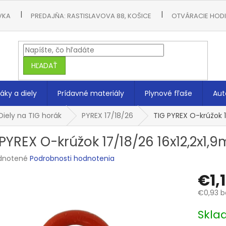
VKA
PREDAJŇA: RASTISLAVOVA 88, KOŠICE
OTVÁRACIE HODIN
HĽADAŤ
áky a diely
Prídavné materiály
Plynové fľaše
Aut
Diely na TIG horák
PYREX 17/18/26
TIG PYREX O-krúžok 
 PYREX O-krúžok 17/18/26 16x12,2x
rné
dnotené
Podrobnosti hodnotenia
enie
€1,
tu
€0,93 b
Jednotk
Skla
cena:
čiek.