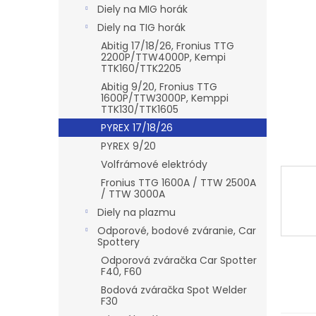
l
Diely na MIG horák
Diely na TIG horák
Abitig 17/18/26, Fronius TTG
2200P/TTW4000P, Kempi
TTK160/TTK2205
Abitig 9/20, Fronius TTG
1600P/TTW3000P, Kemppi
TTK130/TTK1605
PYREX 17/18/26
PYREX 9/20
Volfrámové elektródy
Fronius TTG 1600A / TTW 2500A
/ TTW 3000A
Diely na plazmu
Odporové, bodové zváranie, Car
Spottery
Odporová zváračka Car Spotter
F40, F60
Bodová zváračka Spot Welder
F30