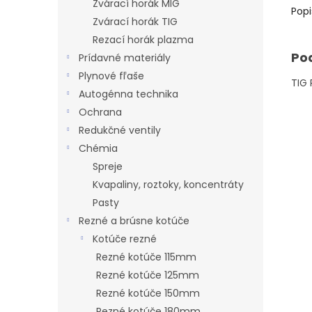
Zvárací horák MIG
Popi
Zvárací horák TIG
Rezací horák plazma
Po
Prídavné materiály
Plynové fľaše
TIG
Autogénna technika
Ochrana
Redukčné ventily
Chémia
Spreje
Kvapaliny, roztoky, koncentráty
Pasty
Rezné a brúsne kotúče
Kotúče rezné
Rezné kotúče 115mm
Rezné kotúče 125mm
Rezné kotúče 150mm
Rezné kotúče 180mm