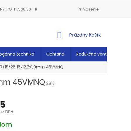
Y: PO-PIA 08:30 - 16:00
VŠEOBECNÉ OBCHODNÉ PODMIENKY
Prihlásenie
NÁKUPNÝ
Prázdny košík
KOŠÍK
ogénna technika
Ochrana
Redukčné ventily
Ché
17/18/26 16x12,2x1,9mm 45VMNQ
1,9mm 45VMNQ
2813
15
ez DPH
ová
dom