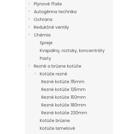
l
z
Plynové fľaše
5
Autogénna technika
hviezdi
Ochrana
Redukčné ventily
Chémia
Spreje
Kvapaliny, roztoky, koncentráty
Pasty
Rezné a brúsne kotúče
Kotúče rezné
Rezné kotúče 115mm
Rezné kotúče 125mm
Rezné kotúče 150mm
Rezné kotúče 180mm
Rezné kotúče 230mm
Kotúče brúsne
Kotúče lamelové