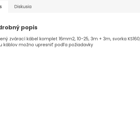
s
Diskusia
drobný popis
ný zvárací kábel komplet 16mm2, 10-25, 3m + 3m, svorka KS160,
u káblov možno upresniť podľa požiadavky