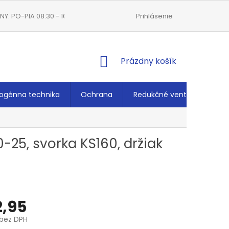
Y: PO-PIA 08:30 - 16:00
VŠEOBECNÉ OBCHODNÉ PODMIENKY
Prihlásenie
NÁKUPNÝ
Prázdny košík
KOŠÍK
ogénna technika
Ochrana
Redukčné ventily
Ché
-25, svorka KS160, držiak
,95
bez DPH