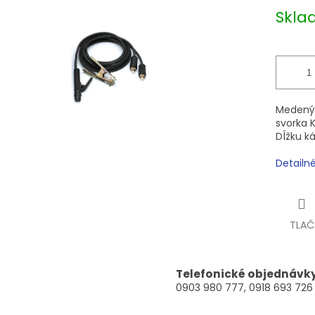
Jednotk
Skla
cena:
čiek.
Medený 
svorka K
Dĺžku k
Detailn
TLAČ
Telefonické objednávk
0903 980 777, 0918 693 726