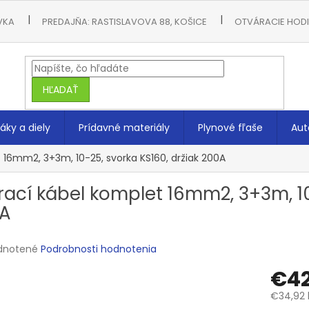
VKA
PREDAJŇA: RASTISLAVOVA 88, KOŠICE
OTVÁRACIE HODIN
HĽADAŤ
áky a diely
Prídavné materiály
Plynové fľaše
Aut
 16mm2, 3+3m, 10-25, svorka KS160, držiak 200A
rací kábel komplet 16mm2, 3+3m, 10
A
rné
dnotené
Podrobnosti hodnotenia
enie
€42
tu
€34,92 