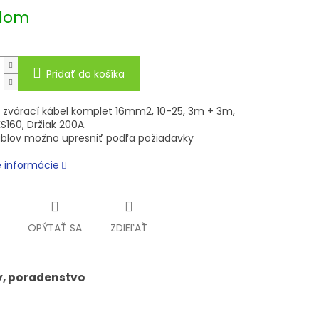
ová
dom
Pridať do košíka
zvárací kábel komplet 16mm2, 10-25, 3m + 3m,
S160, Držiak 200A.
áblov možno upresniť podľa požiadavky
é informácie
OPÝTAŤ SA
ZDIEĽAŤ
y, poradenstvo