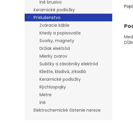
Iné brusivo
Popi
Keramické podložky
Príslušenstvo
Zváracie káble
Po
Kriedy a popisovače
Mede
Svorky, magnety
Dĺžk
Držiak elektród
Mierky zvarov
Sušičky a zásobníky elektród
Kliešte, kladivá, zrkadlá
Keramické podložky
Rýchlospojky
Metre
Iné
Elektrochemické čistenie nereze
Z
á