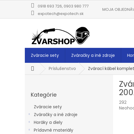
Prejsť
0918 693 726, 0903 980 777
na
MOJA OBJEDNÁ
obsah
expotech@expotech.sk
Zváracie sety
Zváračky a iné zdroje
Hor
Domov
Príslušenstvo
Zvárací kábel komplet
B
Zvá
o
Preskočiť
č
200
Kategórie
kategórie
n
292
ý
Zváracie sety
Prieme
Neoho
p
hodnot
Zváračky a iné zdroje
a
produk
Horáky a diely
n
je
e
Prídavné materiály
0,0