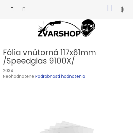
Prejsť
NÁKU
na
obsah
KOŠÍK
Fólia vnútorná 117x61mm
/Speedglas 9100X/
2034
Priemerné
Neohodnotené
Podrobnosti hodnotenia
hodnotenie
produktu
je
0,0
z
5
hviezdičiek.