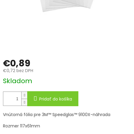
€0,89
€0,72 bez DPH
Jednotková
Skladom
cena:
Pridať do košíka
Vnútorná fólia pre 3M™ Speedglas™ 9100X-náhrada
Rozmer 117x61mm