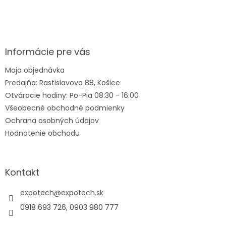
Z
á
p
ä
Informácie pre vás
t
Moja objednávka
i
Predajňa: Rastislavova 88, Košice
e
Otváracie hodiny: Po-Pia 08:30 - 16:00
Všeobecné obchodné podmienky
Ochrana osobných údajov
Hodnotenie obchodu
Kontakt
expotech
@
expotech.sk
0918 693 726, 0903 980 777