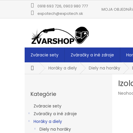
Prejsť
0918 693 726, 0903 980 777
na
MOJA OBJEDNÁ
obsah
expotech@expotech.sk
Zváracie sety
Zváračky a iné zdroje
Hor
Domov
Horáky a diely
Diely na horáky
B
Izo
o
Preskočiť
č
Prieme
Kategórie
Neoho
kategórie
n
hodnot
ý
produk
Zváracie sety
p
je
Zváračky a iné zdroje
a
0,0
z
Horáky a diely
n
5
e
Diely na horáky
hviezdi