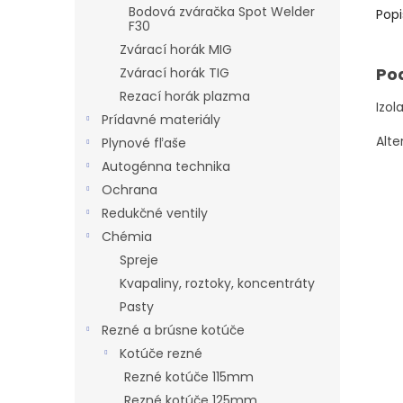
Bodová zváračka Spot Welder
Popi
F30
Zvárací horák MIG
Po
Zvárací horák TIG
Rezací horák plazma
Izol
Prídavné materiály
Alte
Plynové fľaše
Autogénna technika
Ochrana
Redukčné ventily
Chémia
Spreje
Kvapaliny, roztoky, koncentráty
Pasty
Rezné a brúsne kotúče
Kotúče rezné
Rezné kotúče 115mm
Rezné kotúče 125mm