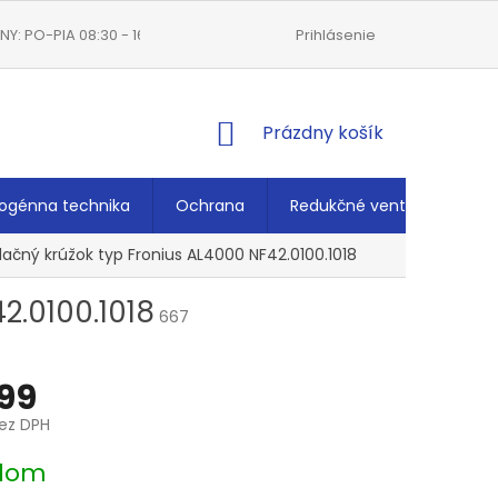
Y: PO-PIA 08:30 - 16:00
VŠEOBECNÉ OBCHODNÉ PODMIENKY
Prihlásenie
NÁKUPNÝ
Prázdny košík
KOŠÍK
ogénna technika
Ochrana
Redukčné ventily
Ché
olačný krúžok typ Fronius AL4000 NF42.0100.1018
2.0100.1018
667
99
ez DPH
ová
dom