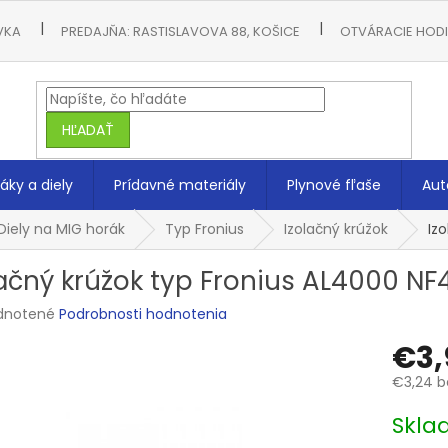
VKA
PREDAJŇA: RASTISLAVOVA 88, KOŠICE
OTVÁRACIE HODIN
HĽADAŤ
áky a diely
Prídavné materiály
Plynové fľaše
Aut
Diely na MIG horák
Typ Fronius
Izolačný krúžok
Iz
lačný krúžok typ Fronius AL4000 NF4
rné
dnotené
Podrobnosti hodnotenia
enie
€3,
tu
€3,24 b
Jednotk
Skla
cena:
čiek.