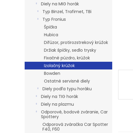
l
Diely na MIG horák
Typ Binzel, Trafimet, TBi
Typ Fronius
Špička
Hubica
Difúzor, protirozstrekový krúžok
Držiak špičky, sedlo trysky
Fixačné púzdro, krúžok
Izolačný krúžok
Bowden
Ostatné servisné diely
Diely podľa typu horáku
Diely na TIG horák
Diely na plazmu
Odporové, bodové zváranie, Car
Spottery
Odporová zváračka Car Spotter
F40, F60