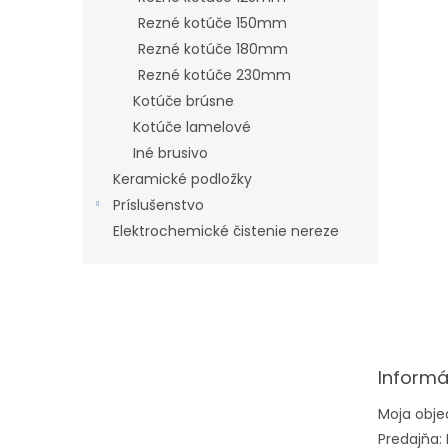
Rezné kotúče 150mm
Rezné kotúče 180mm
Rezné kotúče 230mm
Kotúče brúsne
Kotúče lamelové
Iné brusivo
Keramické podložky
Príslušenstvo
Elektrochemické čistenie nereze
Z
á
p
ä
t
Informá
i
e
Moja obj
Predajňa: 