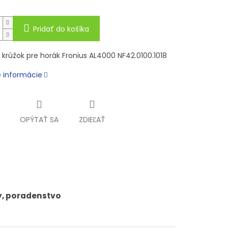
Pridať do košíka
 krúžok pre horák Fronius AL4000 NF42.0100.1018
é informácie
OPÝTAŤ SA
ZDIEĽAŤ
y, poradenstvo