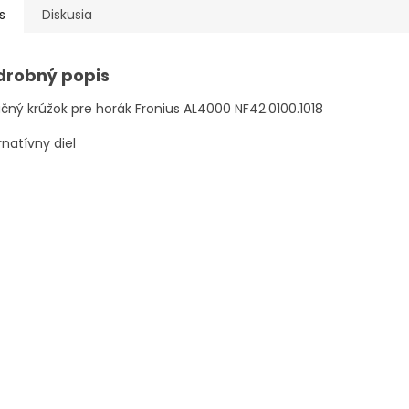
s
Diskusia
drobný popis
ačný krúžok pre horák Fronius AL4000 NF42.0100.1018
rnatívny diel