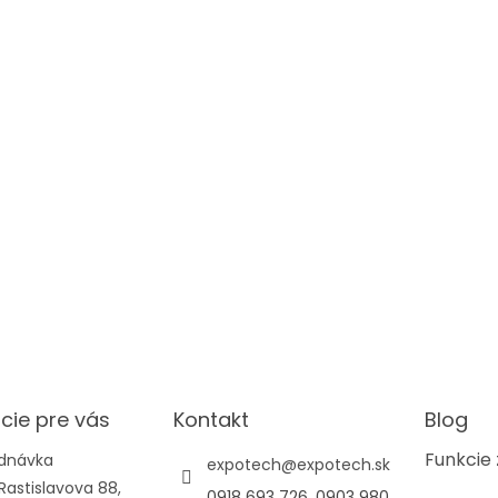
cie pre vás
Kontakt
Blog
Funkcie 
ednávka
expotech
@
expotech.sk
Rastislavova 88,
0918 693 726, 0903 980