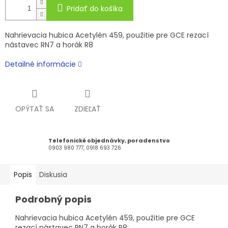
Pridať do košíka
Nahrievacia hubica Acetylén 459, použitie pre GCE rezací
nástavec RN7 a horák R8
Detailné informácie
OPÝTAŤ SA
ZDIEĽAŤ
Telefonické objednávky, poradenstvo
0903 980 777, 0918 693 726
Popis
Diskusia
Podrobný popis
Nahrievacia hubica Acetylén 459, použitie pre GCE
rezací nástavec RN7 a horák R8: