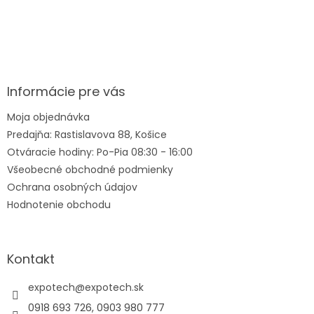
Z
á
p
ä
Informácie pre vás
t
Moja objednávka
i
Predajňa: Rastislavova 88, Košice
e
Otváracie hodiny: Po-Pia 08:30 - 16:00
Všeobecné obchodné podmienky
Ochrana osobných údajov
Hodnotenie obchodu
Kontakt
expotech
@
expotech.sk
0918 693 726, 0903 980 777