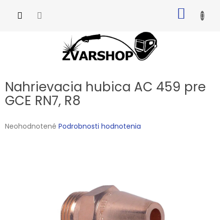
Prejsť
NÁKU
na
obsah
KOŠÍK
Nahrievacia hubica AC 459 pre
GCE RN7, R8
Priemerné
Neohodnotené
Podrobnosti hodnotenia
hodnotenie
produktu
je
0,0
z
5
hviezdičiek.