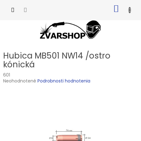
Prejsť
NÁKU
na
obsah
KOŠÍK
Hubica MB501 NW14 /ostro
kónická
601
Priemerné
Neohodnotené
Podrobnosti hodnotenia
hodnotenie
produktu
je
0,0
z
5
hviezdičiek.