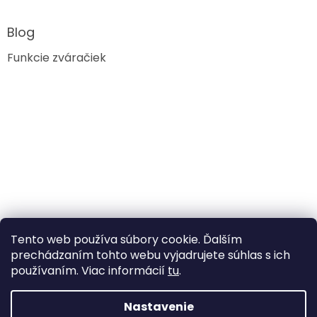
Blog
Funkcie zváračiek
Tento web používa súbory cookie. Ďalším
prechádzaním tohto webu vyjadrujete súhlas s ich
používaním. Viac informácií
tu
.
Nastavenie
Vytvoril Shoptet