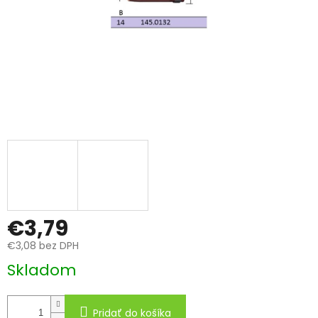
€3,79
€3,08 bez DPH
Jednotková
Skladom
cena:
Pridať do košíka