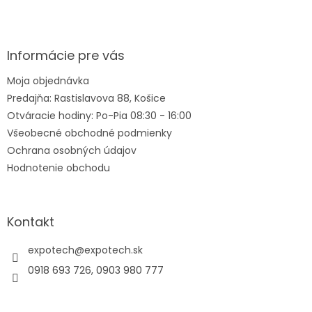
Z
á
p
ä
Informácie pre vás
t
Moja objednávka
i
Predajňa: Rastislavova 88, Košice
e
Otváracie hodiny: Po-Pia 08:30 - 16:00
Všeobecné obchodné podmienky
Ochrana osobných údajov
Hodnotenie obchodu
Kontakt
expotech
@
expotech.sk
0918 693 726, 0903 980 777