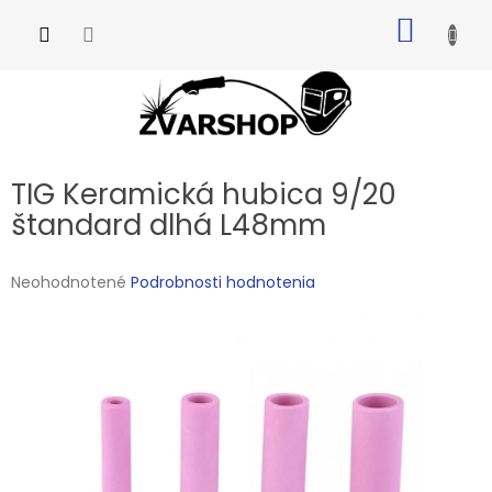
Prejsť
NÁKU
na
obsah
KOŠÍK
TIG Keramická hubica 9/20
štandard dlhá L48mm
Priemerné
Neohodnotené
Podrobnosti hodnotenia
hodnotenie
produktu
je
0,0
z
5
hviezdičiek.