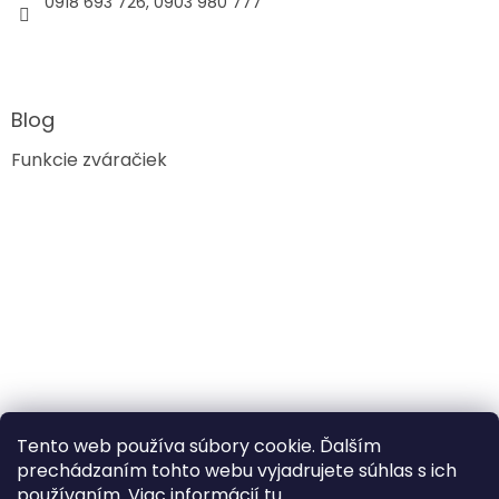
0918 693 726, 0903 980 777
Blog
Funkcie zváračiek
Tento web používa súbory cookie. Ďalším
prechádzaním tohto webu vyjadrujete súhlas s ich
používaním. Viac informácií
tu
.