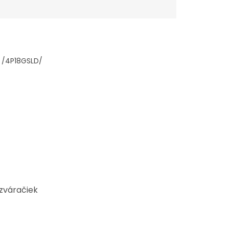
 /4P18GSLD/
zváračiek