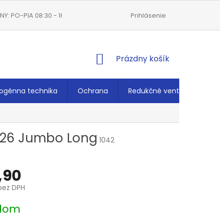
Y: PO-PIA 08:30 - 16:00
VŠEOBECNÉ OBCHODNÉ PODMIENKY
Prihlásenie
NÁKUPNÝ
Prázdny košík
KOŠÍK
ogénna technika
Ochrana
Redukčné ventily
Ché
0/26 Jumbo Long
1042
,90
bez DPH
ová
dom