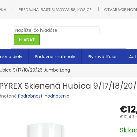
VKA
PREDAJŇA: RASTISLAVOVA 88, KOŠICE
OTVÁRACIE HODIN
HĽADAŤ
áky a diely
Prídavné materiály
Plynové fľaše
Aut
Hubica 9/17/18/20/26 Jumbo Long
 PYREX Sklenená Hubica 9/17/18/2
rné
dnotené
Podrobnosti hodnotenia
enie
€12
tu
€10,49 
Jednotk
Skla
cena:
čiek.