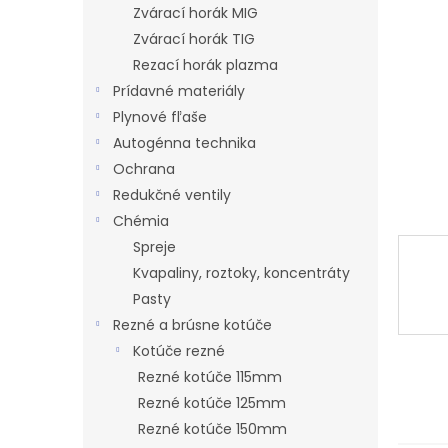
l
Zvárací horák MIG
Zvárací horák TIG
Rezací horák plazma
Prídavné materiály
Plynové fľaše
Autogénna technika
Ochrana
Redukčné ventily
Chémia
Spreje
Kvapaliny, roztoky, koncentráty
Pasty
Rezné a brúsne kotúče
Kotúče rezné
Rezné kotúče 115mm
Rezné kotúče 125mm
Rezné kotúče 150mm