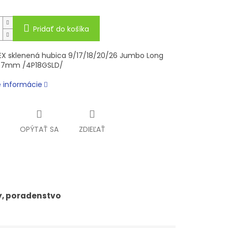
Pridať do košíka
EX sklenená hubica 9/17/18/20/26 Jumbo Long
47mm /4P18GSLD/
é informácie
OPÝTAŤ SA
ZDIEĽAŤ
y, poradenstvo