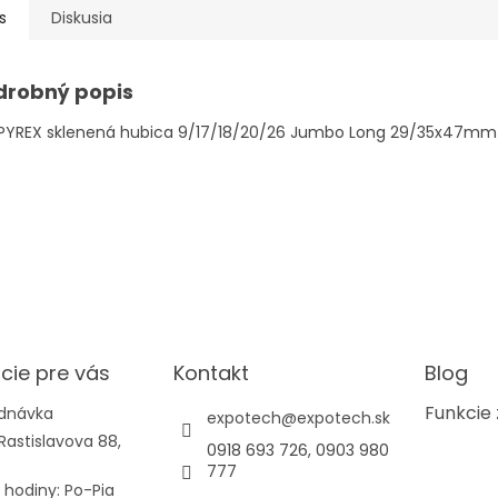
s
Diskusia
drobný popis
 PYREX sklenená hubica 9/17/18/20/26 Jumbo Long 29/35x47mm
cie pre vás
Kontakt
Blog
Funkcie 
ednávka
expotech
@
expotech.sk
Rastislavova 88,
0918 693 726, 0903 980
777
 hodiny: Po-Pia