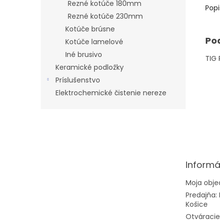
Rezné kotúče 180mm
Popi
Rezné kotúče 230mm
Kotúče brúsne
Po
Kotúče lamelové
Iné brusivo
TIG
Keramické podložky
Príslušenstvo
Elektrochemické čistenie nereze
Z
á
p
ä
t
Informá
i
e
Moja obj
Predajňa: 
Košice
Otváracie