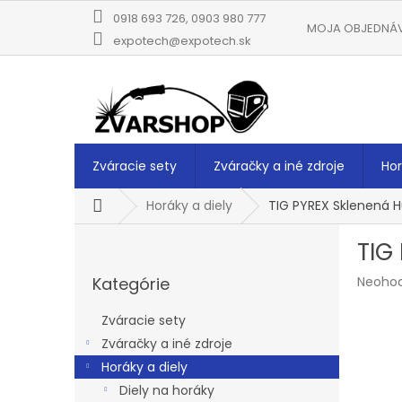
Prejsť
0918 693 726, 0903 980 777
na
MOJA OBJEDNÁ
obsah
expotech@expotech.sk
Zváracie sety
Zváračky a iné zdroje
Hor
Domov
Horáky a diely
TIG PYREX Sklenená 
B
TIG
o
Preskočiť
č
Prieme
Kategórie
Neoho
kategórie
n
hodnot
ý
produk
Zváracie sety
p
je
Zváračky a iné zdroje
a
0,0
z
Horáky a diely
n
5
e
Diely na horáky
hviezdi