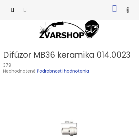
Prejsť
NÁKU
na
obsah
KOŠÍK
Difúzor MB36 keramika 014.0023
379
Priemerné
Neohodnotené
Podrobnosti hodnotenia
hodnotenie
produktu
je
0,0
z
5
hviezdičiek.