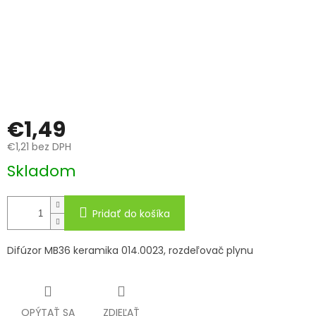
€1,49
€1,21 bez DPH
Jednotková
Skladom
cena:
Pridať do košíka
Difúzor MB36 keramika 014.0023, rozdeľovač plynu
OPÝTAŤ SA
ZDIEĽAŤ