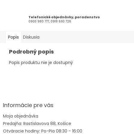
Telefonické objednávky, poradenstvo
0903 980 777, 0918 693 726
Popis
Diskusia
Podrobný popis
Popis produktu nie je dostupný
Z
á
p
ä
Informácie pre vás
t
Moja objednávka
i
Predajňa: Rastislavova 88, Košice
e
Otváracie hodiny: Po-Pia 08:30 - 16:00