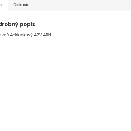
s
Diskusia
drobný popis
ávač 4-kladkový 42V 4RN