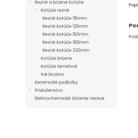
Rezné a brúsne kotúče
Popi
Kotúče rezné
Rezné kotúče 115mm
Po
Rezné kotúče 125mm
Rezné kotúče 150mm
Pod
Rezné kotúče 180mm
Rezné kotúče 230mm
Kotúče brúsne
Kotúče lamelové
Iné brusivo
Keramické podložky
Príslušenstvo
Elektrochemické čistenie nereze
Z
á
p
ä