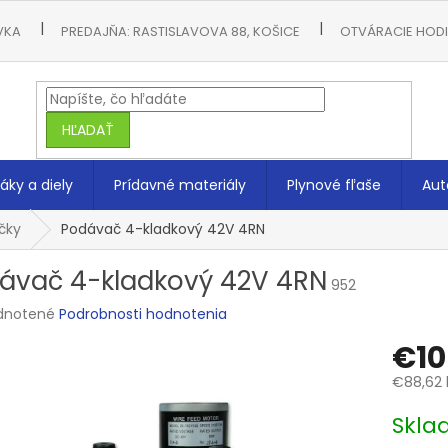
VKA
PREDAJŇA: RASTISLAVOVA 88, KOŠICE
OTVÁRACIE HODIN
HĽADAŤ
áky a diely
Prídavné materiály
Plynové fľaše
Aut
čky
Podávač 4-kladkový 42V 4RN
ávač 4-kladkový 42V 4RN
952
rné
dnotené
Podrobnosti hodnotenia
enie
€10
tu
€88,62 
Jednotk
Skla
cena:
čiek.