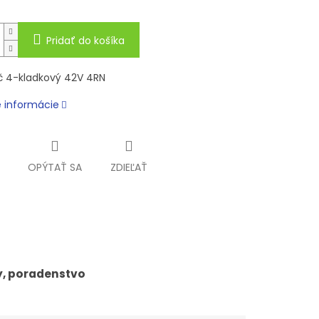
Pridať do košíka
 4-kladkový 42V 4RN
é informácie
OPÝTAŤ SA
ZDIEĽAŤ
y, poradenstvo