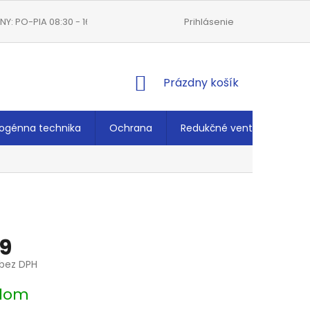
Y: PO-PIA 08:30 - 16:00
VŠEOBECNÉ OBCHODNÉ PODMIENKY
Prihlásenie
NÁKUPNÝ
Prázdny košík
KOŠÍK
ogénna technika
Ochrana
Redukčné ventily
Ché
9
bez DPH
ová
dom