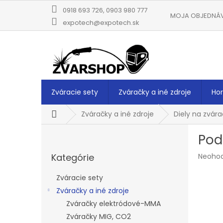
Prejsť
0918 693 726, 0903 980 777
na
MOJA OBJEDNÁ
obsah
expotech@expotech.sk
Zváracie sety
Zváračky a iné zdroje
Hor
Domov
Zváračky a iné zdroje
Diely na zvára
B
Pod
o
Preskočiť
č
Prieme
Kategórie
Neoho
kategórie
n
hodnot
ý
produk
Zváracie sety
p
je
Zváračky a iné zdroje
a
0,0
z
Zváračky elektródové-MMA
n
5
e
Zváračky MIG, CO2
hviezdi