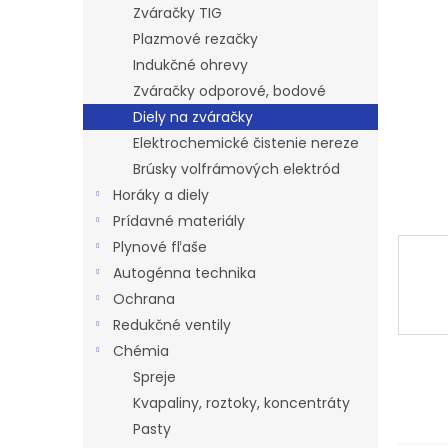
l
Zváračky TIG
Plazmové rezačky
Indukčné ohrevy
Zváračky odporové, bodové
Diely na zváračky
Elektrochemické čistenie nereze
Brúsky volfrámových elektród
Horáky a diely
Prídavné materiály
Plynové fľaše
Autogénna technika
Ochrana
Redukčné ventily
Chémia
Spreje
Kvapaliny, roztoky, koncentráty
Pasty