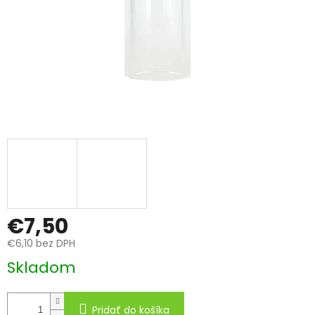
€7,50
€6,10 bez DPH
Jednotková
Skladom
cena:
Pridať do košíka