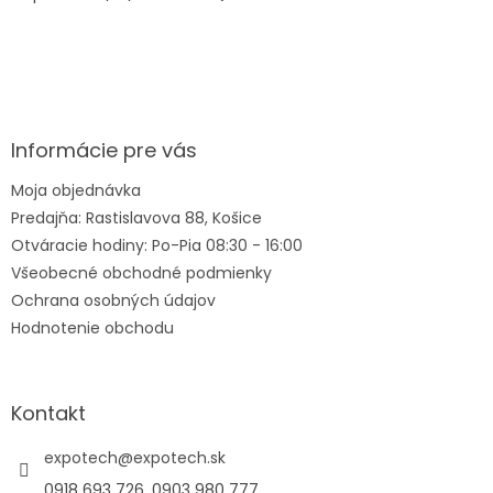
Z
á
p
ä
Informácie pre vás
t
Moja objednávka
i
Predajňa: Rastislavova 88, Košice
e
Otváracie hodiny: Po-Pia 08:30 - 16:00
Všeobecné obchodné podmienky
Ochrana osobných údajov
Hodnotenie obchodu
Kontakt
expotech
@
expotech.sk
0918 693 726, 0903 980 777