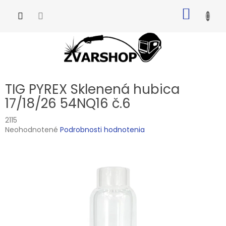
Prejsť
NÁKU
na
obsah
KOŠÍK
TIG PYREX Sklenená hubica
17/18/26 54NQ16 č.6
2115
Priemerné
Neohodnotené
Podrobnosti hodnotenia
hodnotenie
produktu
je
0,0
z
5
hviezdičiek.